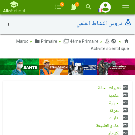
5
7
Basc
Allo
School
la
دروس النشاط العلمي
navi
Primaire
4ème Primaire
Maroc
Activité scientifique
تغيرات الحالة
التغذية
الحرارة
الحركة
الغازات
الماء و الطبيعة
الكهرباء