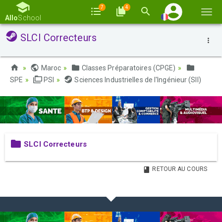
7
4
Basc
Allo
School
la
SLCI Correcteurs
navi
Maroc
Classes Préparatoires (CPGE)
SPE
PSI
Sciences Industrielles de l'Ingénieur (SII)
SLCI Correcteurs
RETOUR AU COURS