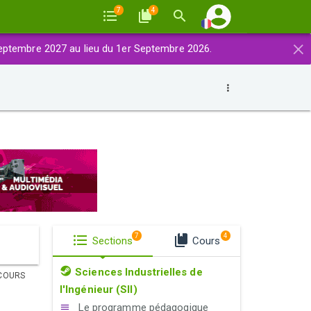
7
4
×
eptembre 2027 au lieu du 1er Septembre 2026.
7
4
Sections
Cours
Sciences Industrielles de
COURS
l'Ingénieur (SII)
Le programme pédagogique