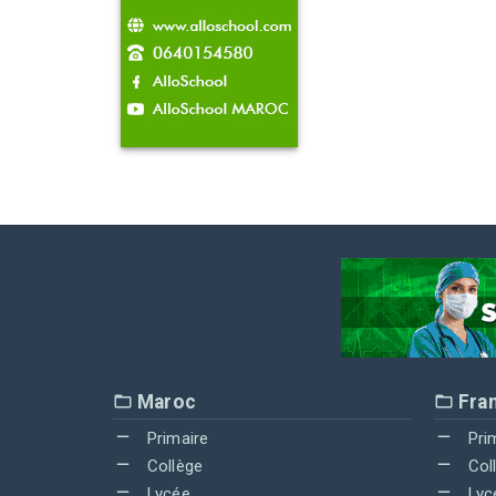
Maroc
Fra
Primaire
Pri
Collège
Col
Lycée
Lyc