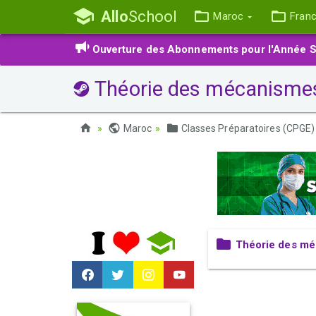
Allo
School
Maroc
Fran
Ouverture des Abonnements pour l'Année S
Théorie des mécanisme
Maroc
Classes Préparatoires (CPGE)
Théorie des m