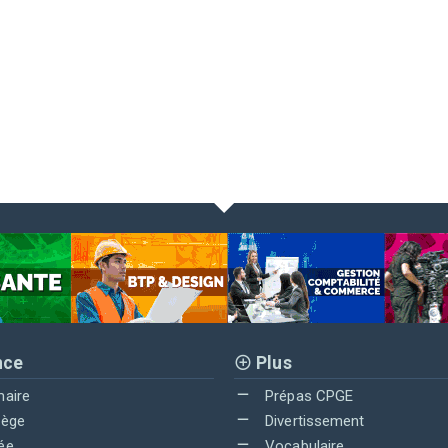
nce
Plus
maire
Prépas CPGE
lège
Divertissement
ée
Vocabulaire