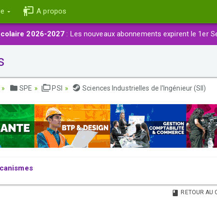
ce
A propos
colaire 2026-2027
: Les nouveaux abonnements expirent le 1er S
s
SPE
PSI
Sciences Industrielles de l'Ingénieur (SII)
écanismes
RETOUR AU 