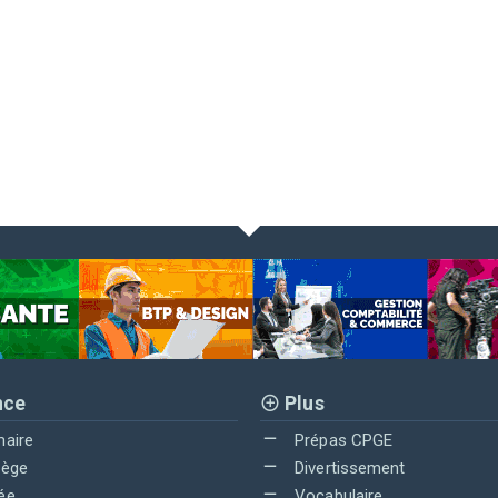
nce
Plus
maire
Prépas CPGE
lège
Divertissement
ée
Vocabulaire