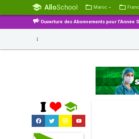
Allo
School
Maroc
Fran
Ouverture des Abonnements pour l'Année S