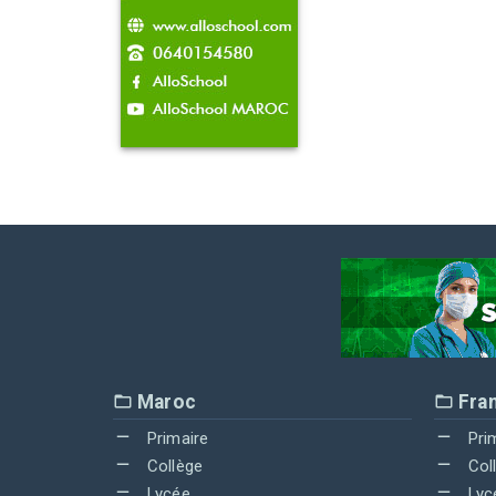
Maroc
Fra
Primaire
Pri
Collège
Col
Lycée
Lyc