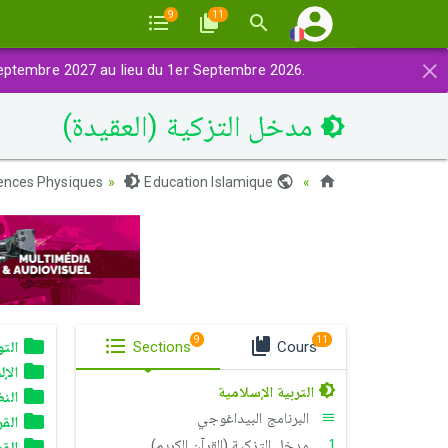
9
11
×
eptembre 2027 au lieu du 1er Septembre 2026.
مدخل التزكية (العقيدة)
ences Physiques
Education Islamique
Maroc
9
11
الت
Sections
Cours
الإل
التربية الإسلامية
النظ
البرنامج البيداغوجي
الق
مدخل التزكية (القرآن الكريم)
الق