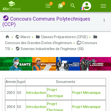
3
5
Basc
Allo
School
la
Concours Communs Polytechniques
navi
(CCP)
Maroc
Classes Préparatoires (CPGE)
Concours des Grandes Écoles d'Ingénieurs
Concours
TSI
Sciences Industrielles de l'Ingénieur (SII)
Année
Sujet
Documents
Projet
2003
SII
Introduction
Projet Mécanique
Electrique
Projet
2004
SII
Introduction
Projet Mécanique
Electrique