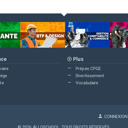
nce
Plus
maire
Prépas CPGE
lège
Divertissement
ée
Vocabulaire
CONNEXION
© 2026
ALLOSCHOOL
. TOUS DROITS RÉSERVÉS.