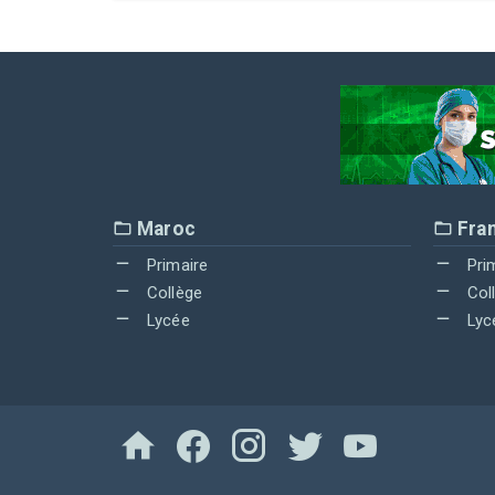
Maroc
Fra
Primaire
Pri
Collège
Col
Lycée
Lyc