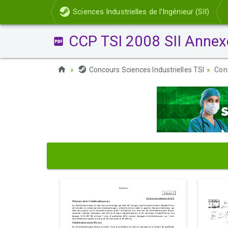
Sciences Industrielles de l'Ingénieur (SII)
CCP TSI 2008 SII Annex
Concours Sciences Industrielles TSI
Con