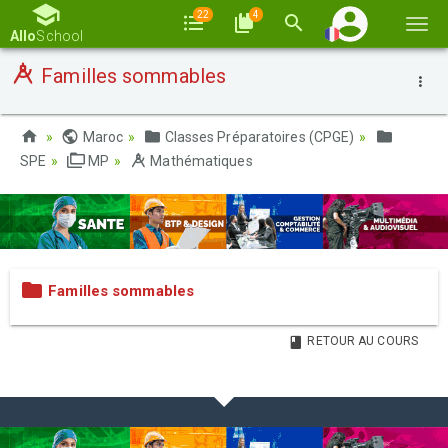
22
4
Basc
Allo
School
la
Familles sommables
navi
Maroc
Classes Préparatoires (CPGE)
SPE
MP
Mathématiques
Familles sommables
RETOUR AU COURS