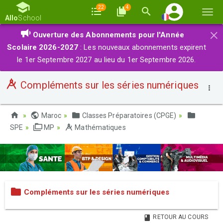
22
4
Basc
Allo
School
la
×
Ouverture des Abonnements pour l'Année
navi
Scolaire 2026-2027
: Les nouveaux abonnements expirent
le 1er Septembre 2027 au lieu du 1er Septembre 2026.
Compléments sur les séries numériques
Maroc
Classes Préparatoires (CPGE)
SPE
MP
Mathématiques
Compléments sur les séries numériques
RETOUR AU COURS