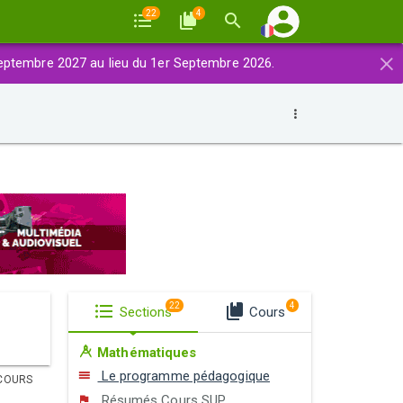
22
4
×
eptembre 2027 au lieu du 1er Septembre 2026.
22
4
Sections
Cours
Mathématiques
Le programme pédagogique
COURS
Résumés Cours SUP