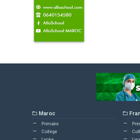
Maroc
Fra
Primaire
Pri
Collège
Col
Lycée
Lyc