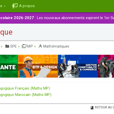
ce
A propos
colaire 2026-2027
: Les nouveaux abonnements expirent le 1er S
ique
SPE
MP
Mathématiques
ogique Français (Maths MP)
ogique Marocain (Maths MP)
RETOUR AU 