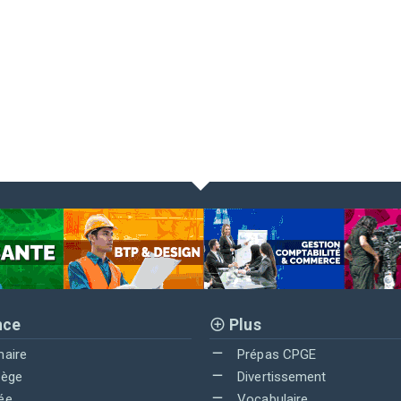
nce
Plus
maire
Prépas CPGE
lège
Divertissement
ée
Vocabulaire