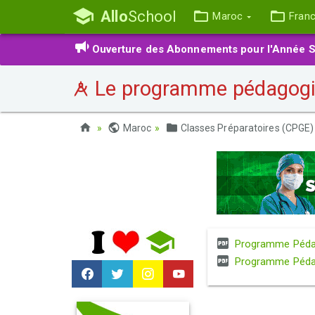
Allo
School
Maroc
Fran
Ouverture des Abonnements pour l'Année S
Le programme pédagog
Maroc
Classes Préparatoires (CPGE)
Programme Pédag
Programme Pédag