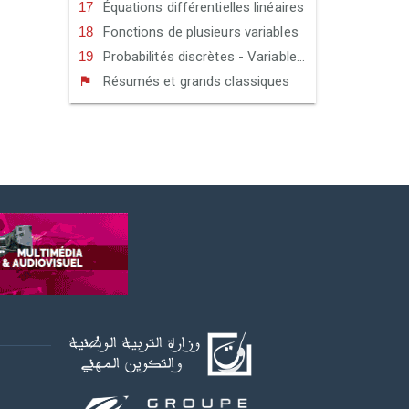
Équations différentielles linéaires
Fonctions de plusieurs variables
Probabilités discrètes - Variables aléatoires discrètes
Résumés et grands classiques