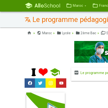
Allo
School
Maroc
Fran
Le programme pédagog
Maroc
Lycée
2ème Bac
S
Le programme p