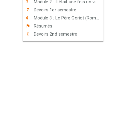
Module 2 : Il était une fois un vieux couple heureux (Roman maghrébin contemporain)
Devoirs 1er semestre
Module 3 : Le Père Goriot (Roman réaliste)
Résumés
Devoirs 2nd semestre