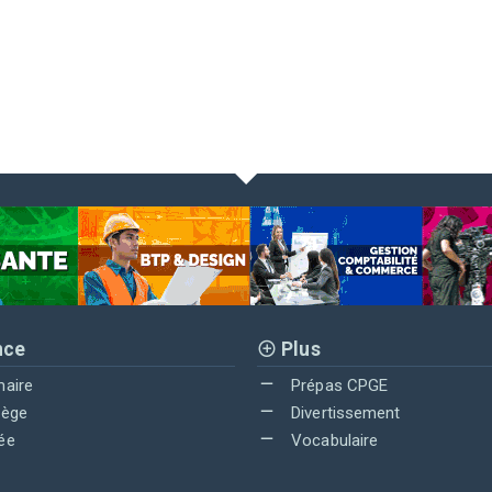
nce
Plus
maire
Prépas CPGE
lège
Divertissement
ée
Vocabulaire