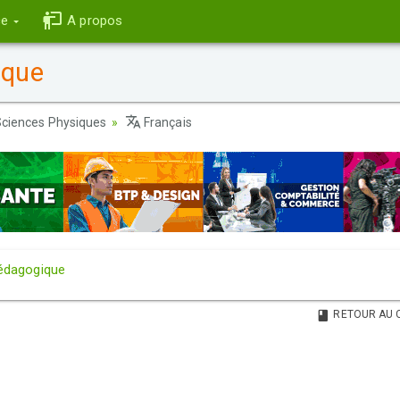
ce
A propos
ique
ciences Physiques
Français
édagogique
RETOUR AU 