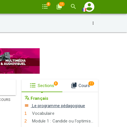
8
11
8
11
Sections
Cours
Français
COURS
Le programme pédagogique
Vocabulaire
Module 1 : Candide ou l'optimisme (Conte philosophique)