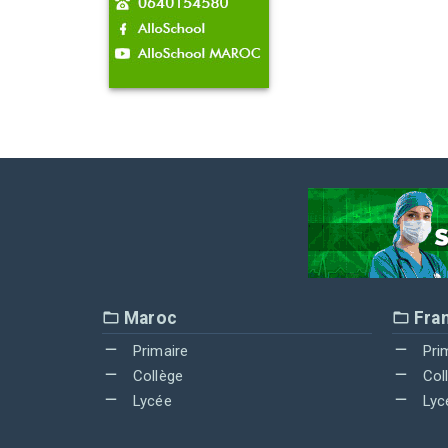
Maroc
Fra
Primaire
Pri
Collège
Col
Lycée
Lyc