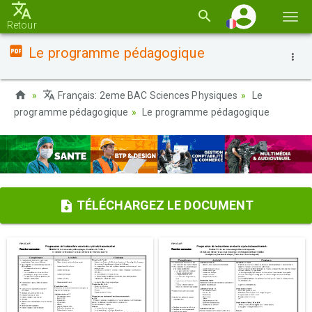
Basc
Retour
la
Le programme pédagogique
navi
Français: 2eme BAC Sciences Physiques
Le
programme pédagogique
Le programme pédagogique
TÉLÉCHARGEZ LE DOCUMENT