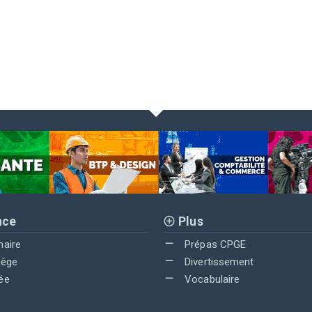
nce
Plus
maire
Prépas CPGE
lège
Divertissement
ée
Vocabulaire