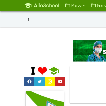
Allo
School
Maroc
Fran