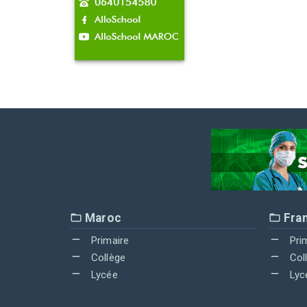
Maroc
Fra
Primaire
Pri
Collège
Col
Lycée
Lyc