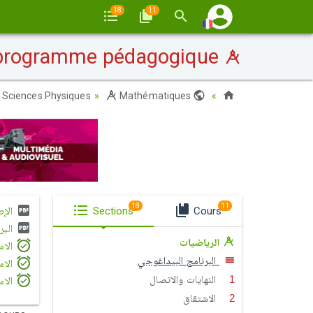
18
11
Le programme pédagogique
Sciences Physiques
Mathématiques
Maroc
18
11
Cours
Sections
الإط
البر
الرياضيات
الامتحان ا
البرنامج البيداغوجي
الامتحان ا
النهايات والاتصال
الامتحان ا
الاشتقاق