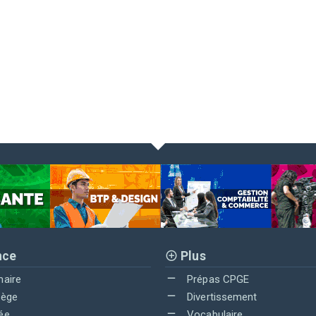
nce
Plus
maire
Prépas CPGE
lège
Divertissement
ée
Vocabulaire