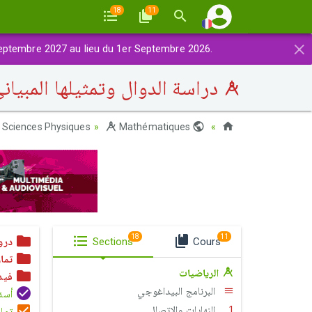
18
11
×
eptembre 2027 au lieu du 1er Septembre 2026.
دراسة الدوال وتمثيلها المبيان
Sciences Physiques
Mathématiques
Maroc
18
11
Cours
Sections
درو
تمار
الرياضيات
فيد
البرنامج البيداغوجي
أسئلة ا
النهايات والاتصال
تمار