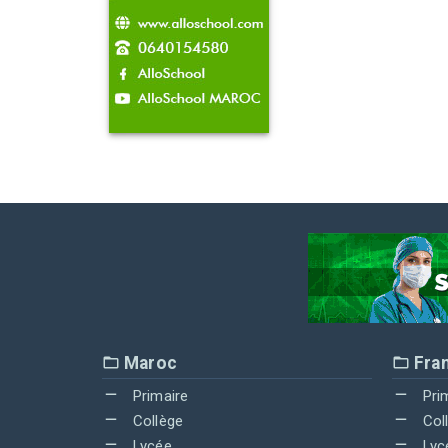
Maroc
Fra
Primaire
Pri
Collège
Col
Lycée
Lyc