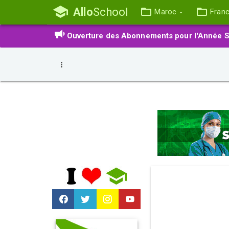
Allo
School
Maroc
Fran
Ouverture des Abonnements pour l'Année S