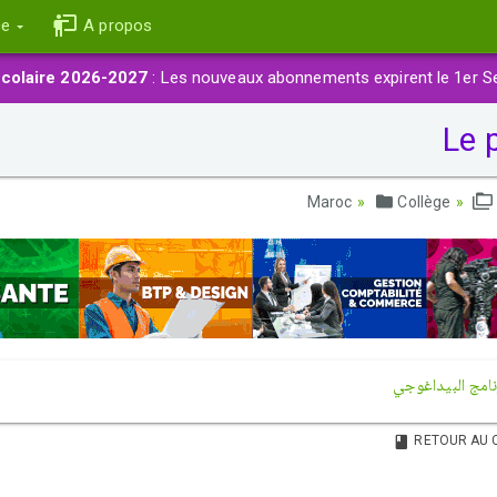
ce
A propos
colaire 2026-2027
: Les nouveaux abonnements expirent le 1er S
Collège
نامج البيداغوجي
RETOUR AU 