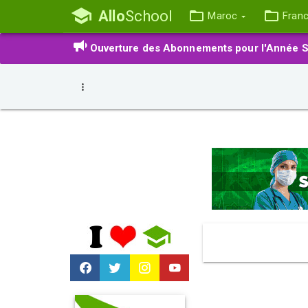
Allo
School
Maroc
Fran
Ouverture des Abonnements pour l'Année S