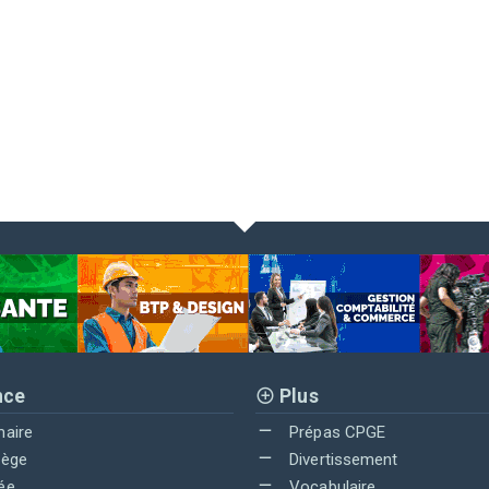
nce
Plus
maire
Prépas CPGE
lège
Divertissement
ée
Vocabulaire