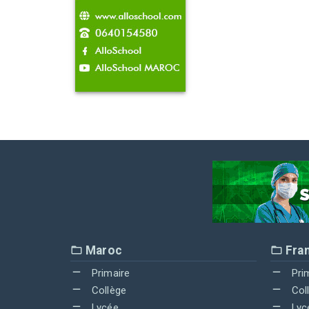
Maroc
Fra
Primaire
Pri
Collège
Col
Lycée
Lyc