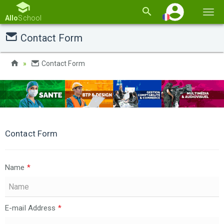
Basc
Allo
School
la
Contact Form
navi
Contact Form
Contact Form
Name
*
E-mail Address
*