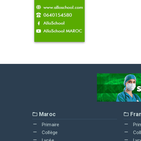
Maroc
Fra
Primaire
Pri
Collège
Col
Lycée
Lyc