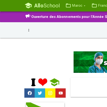
Allo
School
Maroc
Fran
Ouverture des Abonnements pour l'Année S