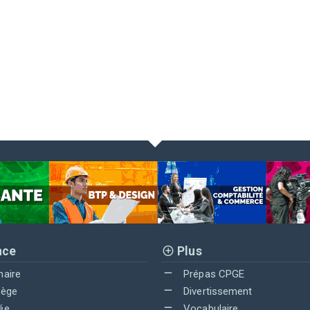
nce
Plus
maire
Prépas CPGE
lège
Divertissement
ée
Vocabulaire