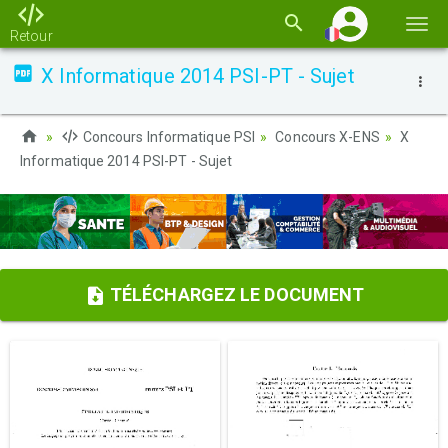
Basc
Retour
la
X Informatique 2014 PSI-PT - Sujet
navi
Concours Informatique PSI
Concours X-ENS
X
Informatique 2014 PSI-PT - Sujet
TÉLÉCHARGEZ LE DOCUMENT