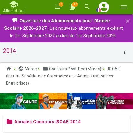
7
17
Basc
Allo
School
la
×
Ouverture des Abonnements pour l'Année
navi
Scolaire 2026-2027
: Les nouveaux abonnements expirent
le 1er Septembre 2027 au lieu du 1er Septembre 2026.
2014
Maroc
Concours Post-Bac (Maroc)
ISCAE
(Institut Supérieur de Commerce et d'Administration des
Entreprises)
Annales Concours ISCAE 2014