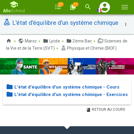
27
11
Basc
Allo
School
la
L'état d'équilibre d'un système chimique
navi
Maroc
Lycée
2ème Bac
Sciences de
la Vie et de la Terre (SVT)
Physique et Chimie (BIOF)
L'état d'équilibre d'un système chimique - Cours
L'état d'équilibre d'un système chimique - Exercices
RETOUR AU COURS