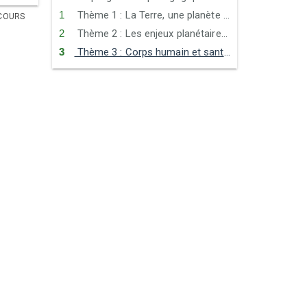
Thème 1 : La Terre, une planète habitée
COURS
Thème 2 : Les enjeux planétaires contemporains : énergie, sol
Thème 3 : Corps humain et santé, l'exercice physique