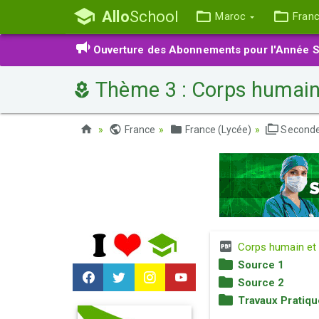
Allo
School
Maroc
Fran
Ouverture des Abonnements pour l'Année S
Thème 3 : Corps humain e
France
France (Lycée)
Seconde
Corps humain et s
Source 1
Source 2
Travaux Pratiqu