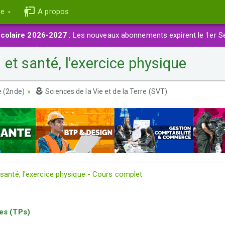
ce
A propos
colaire 2026-2027
: Les nouveaux abonnements expirent le 1er S
t santé, l'exercice physique
 (2nde)
Sciences de la Vie et de la Terre (SVT)
anté, l'exercice physique - Cours complet
es (TPs)