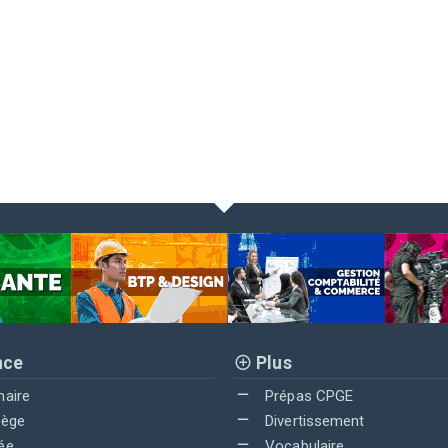
nce
Plus
maire
Prépas CPGE
lège
Divertissement
ée
Vocabulaire