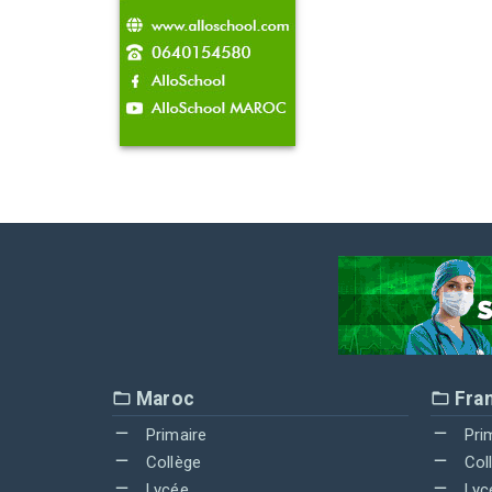
Maroc
Fra
Primaire
Pri
Collège
Col
Lycée
Lyc