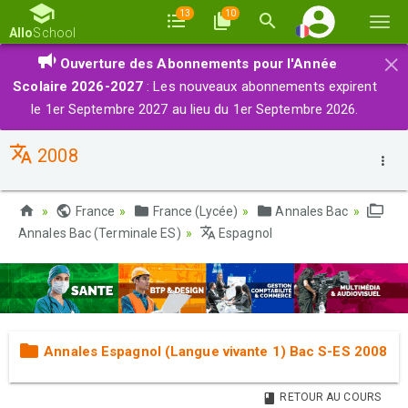
13
10
Basc
Allo
School
la
×
Ouverture des Abonnements pour l'Année
navi
Scolaire 2026-2027
: Les nouveaux abonnements expirent
le 1er Septembre 2027 au lieu du 1er Septembre 2026.
2008
France
France (Lycée)
Annales Bac
Annales Bac (Terminale ES)
Espagnol
Annales Espagnol (Langue vivante 1) Bac S-ES 2008
RETOUR AU COURS