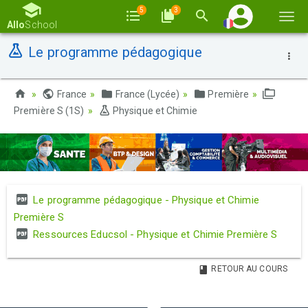
5
3
Basc
Allo
School
la
Le programme pédagogique
navi
France
France (Lycée)
Première
Première S (1S)
Physique et Chimie
Le programme pédagogique - Physique et Chimie
Première S
Ressources Educsol - Physique et Chimie Première S
RETOUR AU COURS