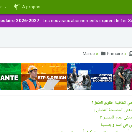
ce
A propos
colaire 2026-2027
: Les nouveaux abonnements expirent le 1er S
Primaire
ي اتفاقیة حقوق الطفل؟
عنى المصلحة الفضلى؟
عنى عدم التمییز ؟
 في اسم وجنسیة
أحمي نفسي بنفسي ؟ كیف أحمي غیري ؟