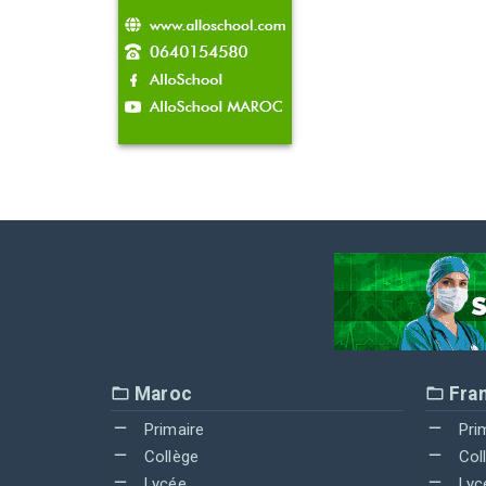
Maroc
Fra
Primaire
Pri
Collège
Col
Lycée
Lyc