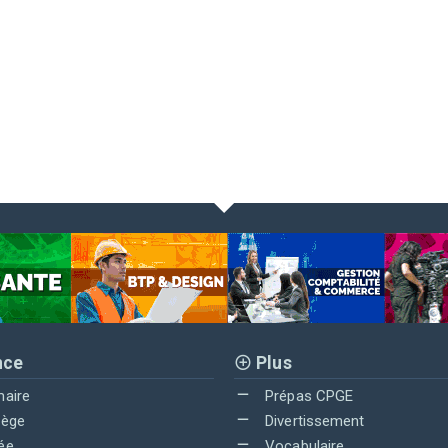
nce
Plus
maire
Prépas CPGE
lège
Divertissement
ée
Vocabulaire