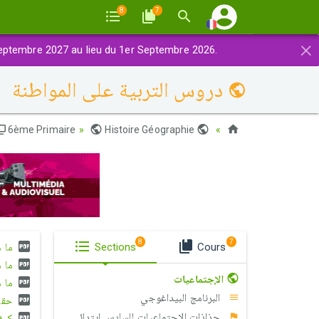
8
7
×
eptembre 2027 au lieu du 1er Septembre 2026.
دروس التربیة على المواطنة
6ème Primaire
Histoire Géographie
Maroc
8
7
ما ھ
Sections
Cours
ما م
الإجتماعيات
ما م
البرنامج البيداغوجي
حقي
جذاذات الإجتماعيات للسادس إبتدائي
كیف 