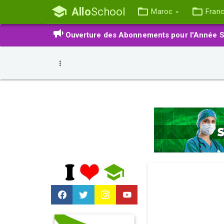
Allo
School
Maroc
Fran
Ouverture des Abonnements pour l'Année S