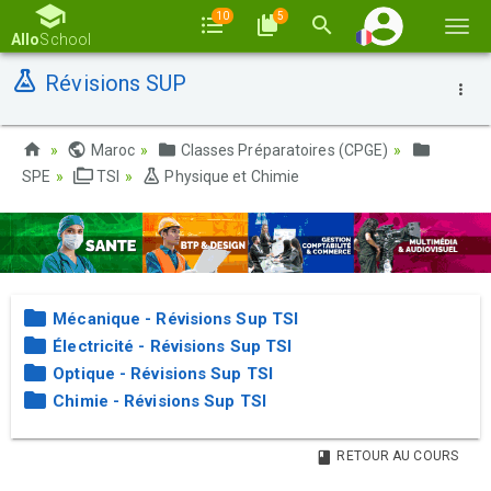
10
5
Basc
Allo
School
la
Révisions SUP
navi
Maroc
Classes Préparatoires (CPGE)
SPE
TSI
Physique et Chimie
Mécanique - Révisions Sup TSI
Électricité - Révisions Sup TSI
Optique - Révisions Sup TSI
Chimie - Révisions Sup TSI
RETOUR AU COURS