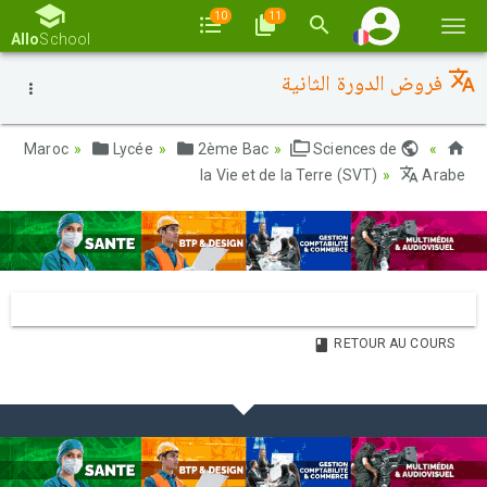
10
11
Basc
Allo
School
la
فروض الدورة الثانية
navi
Lycée
2ème Bac
Sciences de
Maroc
la Vie et de la Terre (SVT)
Arabe
RETOUR AU COURS