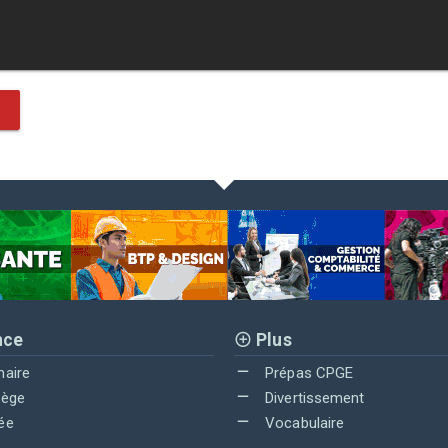
nce
Plus
maire
Prépas CPGE
lège
Divertissement
ée
Vocabulaire