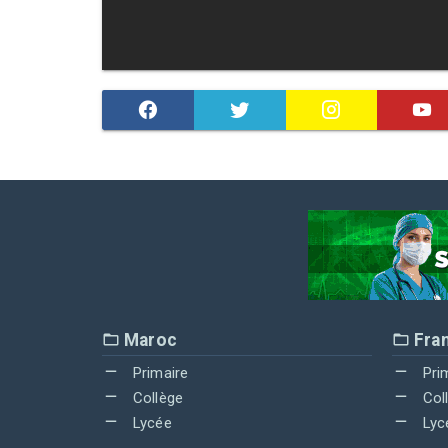
Maroc
Fra
Primaire
Pri
Collège
Col
Lycée
Lyc