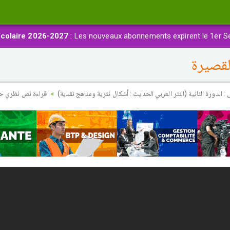
colaire 2026-2027
: Les nouveaux abonnements expirent le 1er S
قصيرة
 الدورة الثانية (النثر العربي الحديث : أشكال نثرية ومناهج نقدية
قراءة نص نظري حو