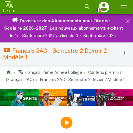
Basc
Retour
la
×
Ouverture des Abonnements pour l'Année
navi
Scolaire 2026-2027
: Les nouveaux abonnements expirent
le 1er Septembre 2027 au lieu du 1er Septembre 2026.
Français 2AC - Semestre 2 Devoir 2
Modèle 1
Français: 2ème Année Collège
Contenu premium
(Français 2AC)
Français 2AC - Semestre 2 Devoir 2 Modèle 1