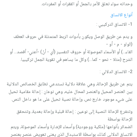
وحداته سواء تعلق الأمر بالجمل أو الفقرات أو المفردات.
أنواع الاتساق
1- الاتساق التركيبي :
و يتم عن طريق الوصل ويكون بأدوات الربط المتمثلة في حروف العطف
(الواو - م - أو -
الفاء...) أو الأسماء الموصولة أو حروف التفسير (أي - أنْ) -أعني- أقصد... أو
الشرح (مثلا - نحو - كما...) وكل ما يساهم في تقوية الجمل تركيبيا.
2- الاتساق الدلالي :
يتم عن طريق الإحالة، وهي علاقة دلالية تستدعي تطابق الخصائص الدلالية
بين العنصر المحيل والعنصر المحال عليه، وهي نوعان : إحالة مقامية تحيل
على شيء موجود خارج نص، وإحالة نصية تحيل على ما هو داخل النص.
وتتفرع الإحالة النصية إلى نوعين : إحالة قبلية وإحالة بعدية، وتتحقق
الإحالة بواسطة
الضمائر بأنواعها (ملكية ووجودية) وأسماء الإشارة وأسماء الموصولة، ويتم
الاتساق الدلالي كذلك بواسطة الاستبدال الذي يعني تعويض عنصر بعنصر