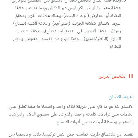
علاقة معجمية أيضا، ولكن ليس عبر التكرار، وإنما هنا عبر علاقة
التضاد أو التعارض (الولد ≠ البنات)، وهناك علاقات أخرى يتحقق
عبرها الاتساق كعلاقة الجزئية (إصبع/يد)، وعلاقة الكلية (بستان/
زهرة)، وعلاقة الترتيب في العدد(واحد/اثنان)، وعلاقة الترتيب
الإداري (الناظر/المدير)…. وهذا النوع من الاتساق المعجمي يسمى
التضام.
III- ملخص الدرس
تعريف الاتساق
الاتساق لغة هو ما كان على طريقة نظام واحد، واصطلاحا صفة تطلق علي
الخطاب متى ترابطت كلماته وجمله وفقراته، على مستوى الدلالة والتركيب
والمعجم، بواسطة أدوات تسمى أدوات الاتساق.
يقصد إذن بالاتساق طريقة تماسك جمل النص تركيبيا، دلاليا ومعجميا بين