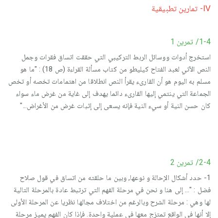
IV- تمارين تطبيقية
1-4/ تمرين 1
استخرج أدوات ووسائل الربط التركيبي التي حققت اتساق فقرات وجمل
النص الآتي لعبد الفتاح كيليطو من كتاب مسألة القراءة (ص 18) : "ما هو
مسلم به اليوم هو أن القارىء يقرأ النص انطلاقا من اهتمامات تخصه أو تخص
الجماعة التي ينتمي إليها القارىء دائما يهدف إلى غاية من غرض ماء سواء
كان حسن النية أو سيء النية فإنه يسعى إلى إثبات غرض من الأغراض..."
2-4/ تمرين 2
1- حدد أشكال الإحالة و نوعها, وبين ما حلقته من اتساق في قول صلاح
فضل : "... إلى هنا و نحن في مرحلة الفهم التي ترتبط عادة بالمرحلة التالية
لها وهي : مرحلة الشرح وبالرغم من اختلاف مجالها نظريا عن المرحلة الأولى
إلا أنها في الواقع تمتزج معها في عملية واحدة. فإذا كان الفهم يميز مرحلة