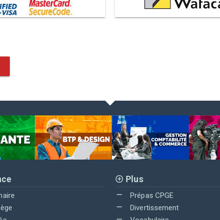
nce
Plus
maire
Prépas CPGE
lège
Divertissement