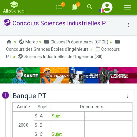
1
5
Basc
Allo
School
la
Concours Sciences Industrielles PT
navi
Maroc
Classes Préparatoires (CPGE)
Concours des Grandes Écoles d'Ingénieurs
Concours
PT
Sciences Industrielles de l'Ingénieur (SII)
Banque PT
1
Année
Sujet
Documents
SI A
Sujet
.
2000
SI B
SI C
Sujet