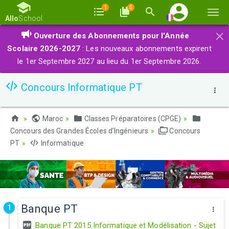
1
5
Basc
Allo
School
la
×
Ouverture des Abonnements pour l'Année
navi
Scolaire 2026-2027
: Les nouveaux abonnements expirent
le 1er Septembre 2027 au lieu du 1er Septembre 2026.
Concours Informatique PT
Maroc
Classes Préparatoires (CPGE)
Concours des Grandes Écoles d'Ingénieurs
Concours
PT
Informatique
Banque PT
1
Banque PT 2015 Informatique et Modélisation - Sujet