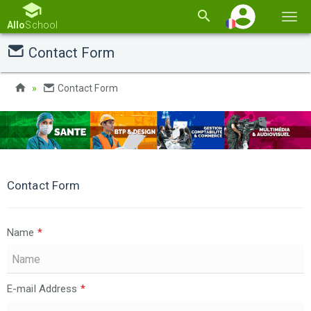
Basc
Allo
School
la
Contact Form
navi
Contact Form
Contact Form
Name
*
E-mail Address
*