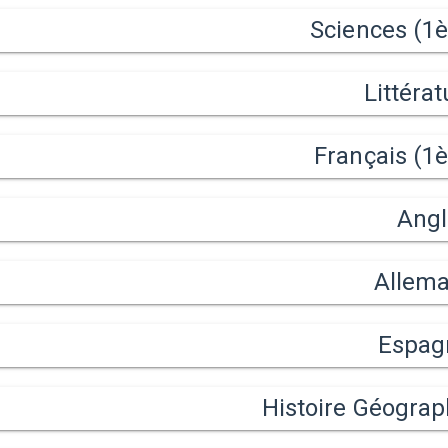
Sciences (1è
Littérat
Français (1è
Angl
Allem
Espag
Histoire Géograp