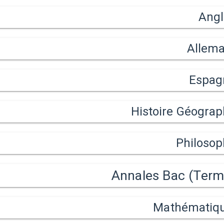
Angl
Allem
Espag
Histoire Géograp
Philosop
Annales Bac (Termi
Mathématiq