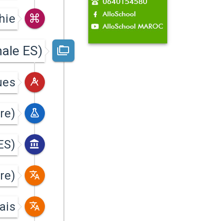
hie
ale ES)
ues
re)
ES)
re)
ais