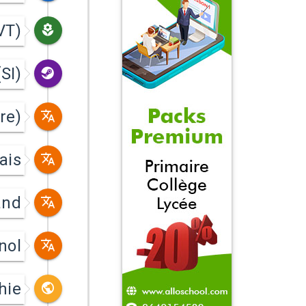
VT)
SI)
re)
ais
and
nol
hie