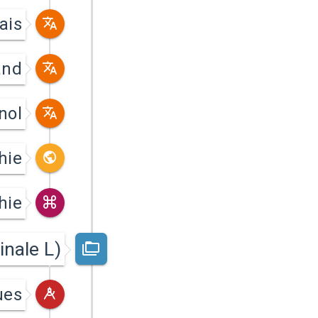
ais
and
nol
hie
hie
nale L)
ues