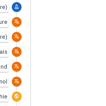
re)
ure
re)
ais
and
nol
hie