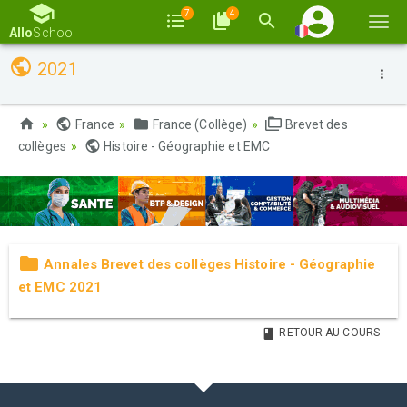
7
4
Basc
Allo
School
la
2021
navi
France
France (Collège)
Brevet des
collèges
Histoire - Géographie et EMC
Annales Brevet des collèges Histoire - Géographie
et EMC 2021
RETOUR AU COURS