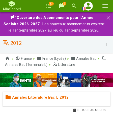
13
9
Basc
Allo
School
la
×
Ouverture des Abonnements pour l'Année
navi
Scolaire 2026-2027
: Les nouveaux abonnements expirent
le 1er Septembre 2027 au lieu du 1er Septembre 2026.
2012
France
France (Lycée)
Annales Bac
Annales Bac (Terminale L)
Littérature
Annales Littérature Bac L 2012
RETOUR AU COURS