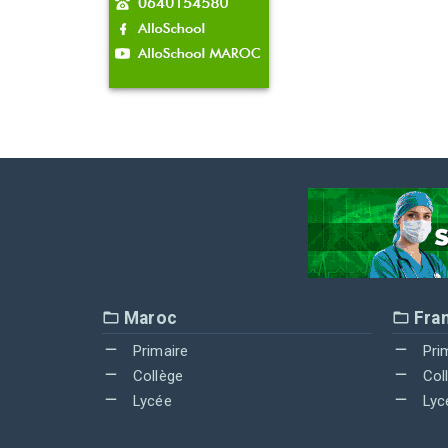
Maroc
Fra
Primaire
Pri
Collège
Col
Lycée
Lyc