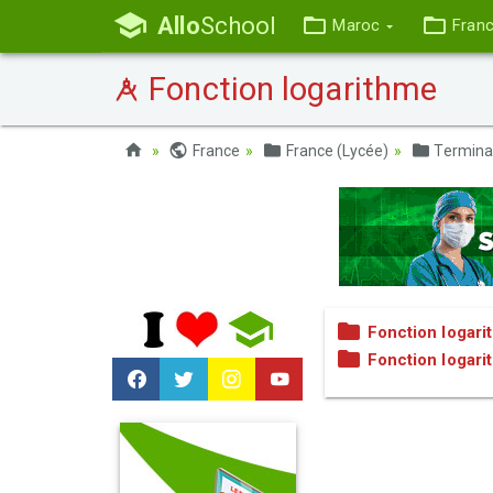
Allo
School
Maroc
Fran
Fonction logarithme
France
France (Lycée)
Termina
Fonction logar
Fonction logari