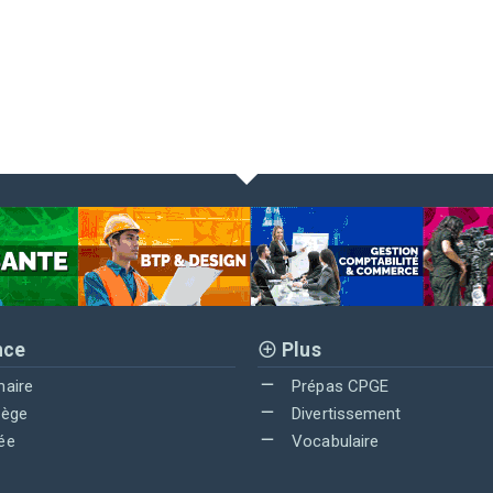
nce
Plus
maire
Prépas CPGE
lège
Divertissement
ée
Vocabulaire