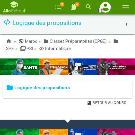
9
4
Basc
Allo
School
la
Logique des propositions
navi
Maroc
Classes Préparatoires (CPGE)
SPE
PSI
Informatique
Logique des propositions
RETOUR AU COURS