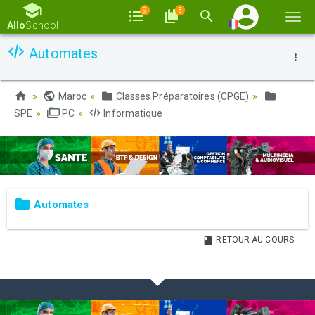
9
3
Basc
Allo
School
la
Automates
navi
Maroc
Classes Préparatoires (CPGE)
SPE
PC
Informatique
Automates
RETOUR AU COURS