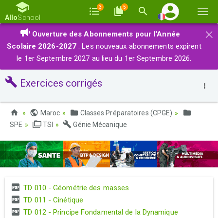
3
5
Basc
Allo
School
la
×
Ouverture des Abonnements pour l'Année
navi
Scolaire 2026-2027
: Les nouveaux abonnements expirent
le 1er Septembre 2027 au lieu du 1er Septembre 2026.
Exercices corrigés
Maroc
Classes Préparatoires (CPGE)
SPE
TSI
Génie Mécanique
TD 010 - Géométrie des masses
TD 011 - Cinétique
TD 012 - Principe Fondamental de la Dynamique