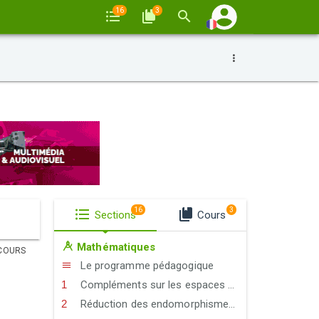
16
3
16
3
Sections
Cours
Mathématiques
COURS
Le programme pédagogique
Compléments sur les espaces vectoriels, les endomorphismes et les matrices
Réduction des endomorphismes et des matrices carrées