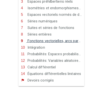
Espaces préhilbertiens réels
Isométries et endomorphismes symétriques d’un espace euclidien
Espaces vectoriels normés de dimension ﬁnie
Séries numériques
Suites et séries de fonctions
Séries entières
Fonctions vectorielles, arcs paramétrés
Intégration
Probabilités: Espaces probabilisés
Probabilités: Variables aléatoires discrètes
Calcul différentiel
Équations différentielles linéaires
Devoirs corrigés