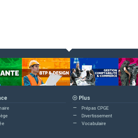
nce
Plus
maire
Prépas CPGE
lège
Divertissement
ée
Vocabulaire