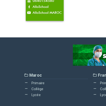
Maroc
Fra
Primaire
Pri
Collège
Col
Lycée
Lyc