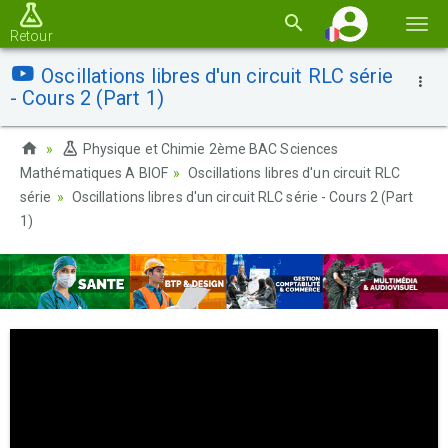
Basc
Retour
la
Oscillations libres d'un circuit RLC série
navi
- Cours 2 (Part 1)
Physique et Chimie 2ème BAC Sciences
Mathématiques A BIOF
Oscillations libres d'un circuit RLC
série
Oscillations libres d'un circuit RLC série - Cours 2 (Part
1)