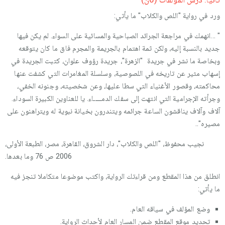
ورد في رواية "اللص والكلاب" ما يأتي:
" ...انهمك في مراجعة الجرائد الصباحية والمسائية على السواء. لم يكن فيها
جديد بالنسبة إليه، ولكن ثمة اهتمام بالجريمة والمجرم فاق ما كان يتوقعه
وبخاصة ما نشر في جريدة "الزهرة"، جريدة رؤوف علوان، كتبت الجريدة في
إسهاب مثير عن تاريخه في اللصوصية، وسلسلة المغامرات التي كشفت عنها
محاكمته، وقصور الأغنياء التي سطا عليها، وعن شخصيته، وجنونه الخفي،
وجرأته الإجرامية التي انتهت إلى سفك الدمـــــاء. يا للعناوين الكبيرة السوداء.
آلاف وآلاف يناقشون الساعة جرائمه ويتندرون بخيانة نبوية له ويتراهنون على
مصيره"..
نجيب محفوظ، "اللص والكلاب"، دار الشروق، القاهرة، مصر، الطبعة الأولى،
2006 ص 76 وما بعدها.
انطلق من هذا المقطع ومن قراءتك الرواية، واكتب موضوعا متكاملا تنجز فيه
ما يأتي:
وضع المؤلف في سياقه العام.
تحديد موقع المقطع ضمن المسار العام لأحداث الرواية.