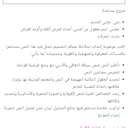
شروح مساعدة:
بثي: حزني الشديد.
مضنى: اسم مفعول من أضنى، أضناه المرض أثقله وألزمه الفراش.
مارت: تحركت.
اكتب موضوعا إنشائيا متكاملا محكم التصميم، تحلل فيه هذا النص، مستثمرا
مكتسباتك المعرفية والمنهجية واللغوية، ومسترشدا بما يأتي:
تأطير النص ضمن سياقه الثقافي والأدبي، مع وضع فرضية لقراءته.
تلخيص مضامين النص.
تحديد الحقول الدلالية المهيمنة في النص والمعجم المرتبط بها، وإبراز
علاقتها بالحالة النفسية للشاعر.
رصد الخصائص الفنية للنص (الإيقاع والصورة الشعرية والأساليب) وتحديد
وظائفها.
تركيب خلاصة تستثمر فيها نتائج التحليل، لبيان مدى تمثيل النص لتجربة
إحياء النموذج.
ثانيا: درس المؤلفات (6ن)