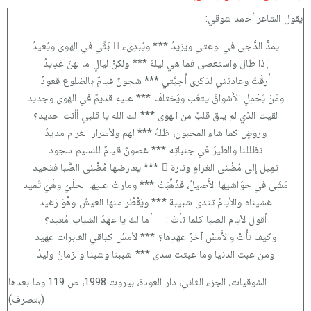
يقول الشاعر أحمد شوقي:
يمدُّ الدُّجى في لوعتي ويزيدُ *** ويُبدِىء ُ بَثِّي في الهوى ويُعيدُ
إذا طال واستعصى فما هي ليلة *** ولكنْ ليالٍ ما لهنّ عَدِيدُ
أَرِقْتُ وعادتني لذكرى أَحِبَّتي *** شجونٌ قيامٌ بالضلوع قعودُ
ومَنْ يَحْمِلِ الأَشواقَ يتعَب ويَختلفْ *** عليهِ قديمٌ في الهوى وجديد
لقيت الذي لم يلق قلبٌ من الهوى *** لك الله يا قلبي أأنت حديد؟
وروضٍ كما شاء المحبون، ظلهُ *** لهم ولأسرار الغرام مديدُ
تظللنا والطيرَ في جنباتِه *** غصونٌ قيامٌ للنسيم سجود
تمِيل إلى مُضْنَى الغرامِ وتارة ً *** يعارضها مُضْنَى الصَّبا فتَحيد
مَشَى في حوَاشيها الأَصيلُ، فذُهِّبَتْ *** ومارتْ عليها الحلْيُ وهْيَ تَميد
غشيناه والأيامُ تندى شبيبة *** ويَقْطُر منها العيشُ وهْوَ رَغيد
أقول لأيام الصبا كلما نأتْ : أما لكَ يا عهدَ الشباب مُعيد؟
وكيف نأَتْ والأَمسُ آخرُ عهدِها؟ *** لأمسُ كباقي الغابرات عهيد
ومن عبث الدنيا وما عبثت سدى *** شببنا وشبنا والزمانُ وليدُ
الشوقيات، الجزء الثاني، دار العودة، بيروت 1998، ص 119 وما بعدها
(بتصرف)