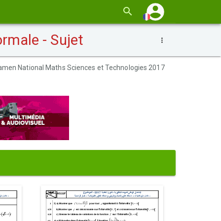
rmale - Sujet
amen National Maths Sciences et Technologies 2017