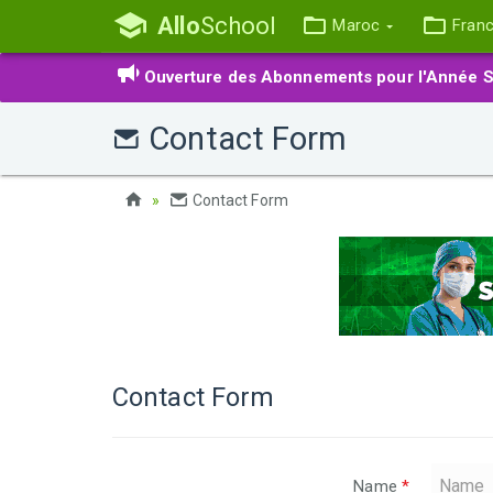
Allo
School
Maroc
Fran
Ouverture des Abonnements pour l'Année S
Contact Form
Contact Form
Contact Form
Name
*