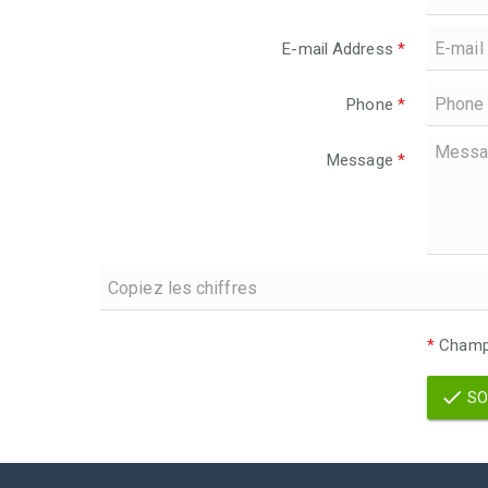
E-mail Address
*
Phone
*
Message
*
*
Champs
SO