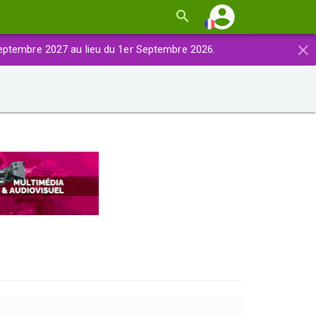
×
eptembre 2027 au lieu du 1er Septembre 2026.