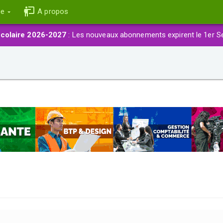
ce
A propos
colaire 2026-2027
: Les nouveaux abonnements expirent le 1er S