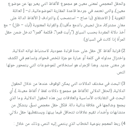
والحقل المعجمي لمعنى معين هو مجموع الألفاظ التي يعبر بها عن موضوع
معين)، والتي نعتمد في جردها قاعدة المقاربة الموضوعاتية، ك– [ العائلة
اللغوية ]: ( الاشتقاق (يا صاح – استصحب )، والترادف ( الألفاظ الدالة على
معانٍ مشتركة، مثل تجيش بالدمع مآقينا)، والقرابة المعنوية (أيك – ظل) – مع
أخذ دلالة المفردة بحسب السياق (“رأيت قمرا”، فكلمة “قمرا” تدخل ضمن حقل
المرأة إذا كانت في السياق).
2) قراءة ألفاظ كل حقل على حدة قراءة عمودية، لاستنباط نواته الدلالية،
واختزال مدلوله في كلمة أو عبارة موجزة تلخص فحواه، وتساهم في الكشف
عن معنى جديد. وهذا الإجراء هو استخلاص للموضوعات التي يتمحور حولها
النص.
3) البحث في مختلف الدلالات التي يمكن الوقوف عندها من خلال الحقول
الدلالية، (الحقل الدلالي للألفاظ هو مجموع دلالات لفظ / ألفاظ معينة..)، أي
البحث في التقابلات الأساسية والعلاقات بين هذه الحقول الدلالية، وما الذي
يجمع وشائجها في علاقة بنائية دالة. فلكل حقل معجمي نسقٌ، يتشكل من
متشابهات وأضداد تقيم علاقات تتحاقل فيما بينها، ويستقطبها حقل دلالي.
4) ربط المعجم بنوعية الخطاب الذي ينتمي إليه النص، وذلك من خلال :