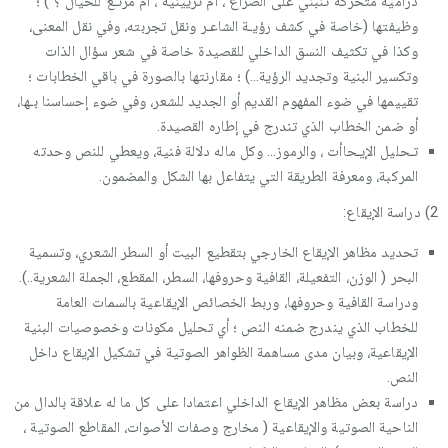
درامية متحركة تنبني على الصراع ، أم تزيينية ، أم مرتـع للخيال ؟ ) ؛
وظيفتها (خاصة في كشف رؤيـة الشاعـر ونقل تجربته، وفي نقل المعنى،
وكذا في تكثيف النسق الداخلي للقصيدة خاصة في شعر سؤال الذات
وتكسير البنية وتجديد الرؤية…) ؛ مقارنتها بالصورة في باقي الخطابات ؛
تقييمها في ضوء المفهوم القديم أو الجديد للشعر، وفي ضوء إحساسنا بـها،
أو ضمن الخطاب الذي تندرج في إطاره القصيدة.
تـحليل الإيـحاأت ، والرموز… وكل ماله دلالة فنية، ويعطي للنص وحدته
المركبة، ومعرفة الطريقة التي يتفاعل بها الشكل والمضمون.
2) دراسة الإيقاع:
تحديد مظاهر الإيقاع الخارجي بتقطيع البيت أو السطر الشعري، وتسمية
البحر ( الوزن، التفعيلة، القافية وحروفها، السطر، المقطع، الجملة الشعرية..).
ودراسة القافية وحروفها، وربط الخصائص الإيقاعية بالسمات العامة
للخطاب الذي يندرج ضمنه النص ؛ أي تحليل مكونات وخصوصيات البنية
الإيقاعية، وبيان مدى مساهمة الظواهر الصوتية في تشكيل الإيقاع داخل
النص.
دراسة بعض مظاهر الإيقاع الداخلي اعتمادا على كل ما له علاقة بالدال من
الناحية الصوتية والإيقاعية ( مخارج وصفات الأصوات، المقاطع الصوتية ،