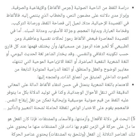
دراسة اللفظ من الناحية الصوتية (جرس الألفاظ) والإيقاعية والصرفية،
وإبراز مدى دلالته على مضمون النص، والخطاب الذي ينتمي إليه. فالألفاظ
في القصيدة الإحيائية، مثلا، تميل إلى فصاحة اللفظ، ورصانة التركيب،
وفخامة العبارة، وبداوة المعجم، وجزالة الأسلوب، ومتانة السبك.. أما في
القصيدة المعاصرة فبعض الألفاظ رموز لحالات نفسية وعاطفية، ومن
الطبيعي ألا تُعبر هذه الرموز عن مسمياتها، وأن يختلف فهمها عند كل قارئ
حسب تكوينه الثقافي والنفسي.. وقد يختار الشاعر لغة الحديث اليومي، أو
اللغة الشعرية النفعية المباشرة، أو اللغة الانزياحية الموحية التي تنتهك
معايير الوضوح والعقل والمنطق، أو اللغة الدرامية المتوترة النابعة من
الصوت الداخلي المنبثق من أعماق الذات، والمتجه إليها.
الاهتمام باللغة الشعرية يتمثل في حسن انتقاء الألفاظ الدالة على المعاني
الدقيقة التي تنقل الأحوال الوجدانية، وكذا في توليد الدلالة بكل ما يتوفر
عليه اللفظ من قيم صوتية موسيقية وإيحائية تمكن من نقل إيقاع النفس..
فالمعجم يقوم على الاختيار الواعي للفظة الحاملة لشحنة التعبير والتأثير …
5) البحث في دلالة الأفعال وأزمنتها، والأسماء، والمشتقات: فإذا كان الفعل هو
ما دل على حركة في الزمن تقوم بها ذات، فإن المشتقات منها ما يحتوي على
تلك العناصر الثلاثة. إن الفعل (وتلحق به المشتقات) يحتوي عناصر الحركة