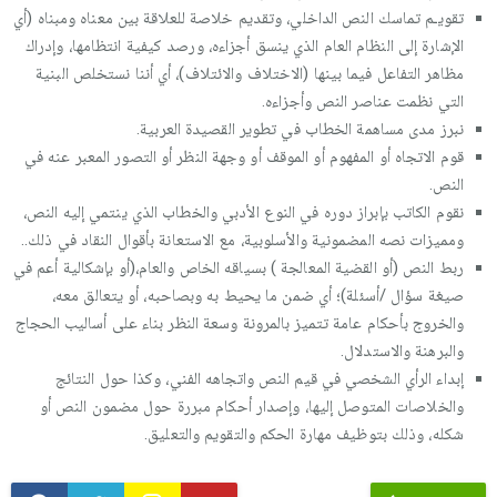
تقويـم تماسك النص الداخلي، وتقديم خلاصة للعلاقة بين معناه ومبناه (أي
الإشارة إلى النظام العام الذي ينسق أجزاءه، ورصد كيفية انتظامها، وإدراك
مظاهر التفاعل فيما بينها (الاختلاف والائتلاف)، أي أننا نستخلص البنية
التي نظمت عناصر النص وأجزاءه.
نبرز مدى مساهمة الخطاب في تطوير القصيدة العربية.
قوم الاتجاه أو المفهوم أو الموقف أو وجهة النظر أو التصور المعبر عنه في
النص.
نقوم الكاتب بإبراز دوره في النوع الأدبي والخطاب الذي ينتمي إليه النص،
ومميزات نصه المضمونية والأسلوبية، مع الاستعانة بأقوال النقاد في ذلك..
ربط النص (أو القضية المعالجة ) بسياقه الخاص والعام،(أو بإشكالية أعم في
صيغة سؤال /أسئلة)؛ أي ضمن ما يحيط به وبصاحبه، أو يتعالق معه،
والخروج بأحكام عامة تتميز بالمرونة وسعة النظر بناء على أساليب الحجاج
والبرهنة والاستدلال.
إبداء الرأي الشخصي في قيم النص واتجاهه الفني، وكذا حول النتائج
والخلاصات المتوصل إليها، وإصدار أحكام مبررة حول مضمون النص أو
شكله، وذلك بتوظيف مهارة الحكم والتقويم والتعليق.