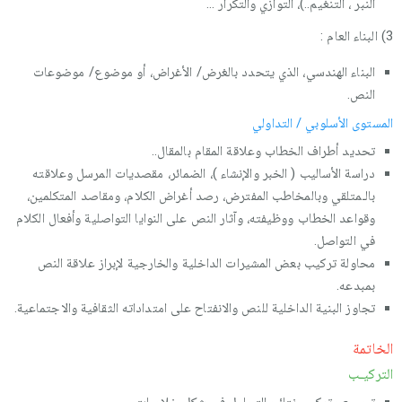
النبر ، التنغيم..)، التوازي والتكرار …
3) البناء العام :
البناء الهندسي، الذي يتحدد بالغرض/ الأغراض، أو موضوع/ موضوعات
النص.
المستوى الأسلوبي / التداولي
تحديد أطراف الخطاب وعلاقة المقام بالمقال..
دراسة الأساليب ( الخبر والإنشاء )، الضمائر، مقصديات المرسل وعلاقته
بالـمتلقي وبالمخاطب المفترض، رصد أغراض الكلام، ومقاصد المتكلمين،
وقواعد الخطاب ووظيفته، وآثار النص على النوايا التواصلية وأفعال الكلام
في التواصل.
محاولة تركيب بعض المشيرات الداخلية والخارجية لإبراز علاقة النص
بمبدعه.
تجاوز البنية الداخلية للنص والانفتاح على امتداداته الثقافية والاجتماعية.
الخاتمة
التركيـب