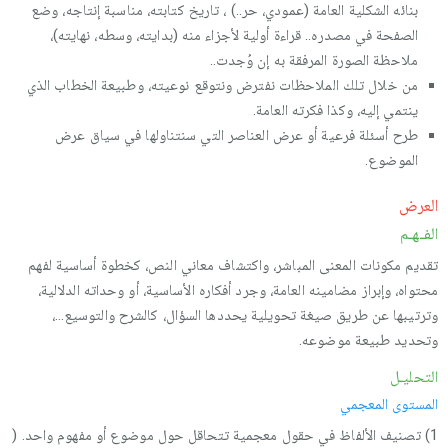
بنائه الشكلية العامة (عمودي، حر..) ، تاريخ كتابته، مناسبة إنتاجه، وضع
الصفحة في مصدره.. قراءة أولية لأجزاء منه (بدايته، وسطه، نهايته)،
ملاحظة الصورة المرفقة به إن وُجدت..
من خلال تلك الملاحظات نفترض ونتوقع نوعيته، وطبيعة الخطاب الذي
ينتمي إليه، وكذا فكرته العامة.
طرح أسئلة فرعية أو عرض العناصر التي سنتناولها في سياق عرض
الموضوع.
العرض
الفـهـم
تقديم مكونات المعنى المباشر، واكتشاف معاني النص، كخطوة أساسية لفهم
محتواه، وإبراز مضامينه العامة، وجرد أفكاره الأساسية، أو وحداته الدلالية،
وترتيبها عن طريق صيغة تحويلية يحددها السؤال، كالشرح والتوسيع…،
وتحديد طبيعة موضوعه.
التحليـل
المستوى المعجمي
1) تصنيف الألفاظ في حقول معجمية تتحاقل حول موضوع أو مفهوم واحد. (