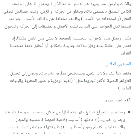
والذات والزمن، مما يميزه عن الاسم الجامد الذي لا يحتوي إلا على الوصف
الكامن اللصيق بالمسمى ذاته، ويخلو من الحركة أو الزمن، وتلك خصائص تعطي
للفعل (وللمشتقات من الأسماء) وظائف مختلفة عن وظائف الأسماء الجوامد،
فبينما تدل الجوامد على الثبات، تشير الأفعال والمشتقات إلى الحركة والتحول.
هكذا، وبمثل هذه الإجراأت التحليلية للمعجم، لا يبقى متن النص مفككا، إذ
نعمل على إعادة بنائه وفق دلالات جديدة، بإمكانها أن تُحقق متعة متجددة
للقراءة.
المستوى الدلالي
ونقف هنا عند دلالات النص، ونستخلص مظاهر انزياحاته، ونصل إلى تحليل
الظواهر النصية الأكثر تجريدا مثل : (القيم الرمزية والصور الشعرية والبنيات
العامة..)
1) دراسة الصور:
رصدها واستخراج نماذج منها ؛ تحليلها من خلال : مصدر الصورة ( طبيعة،
وجدان، خيال… ) ؛ مادتها ( أساليب بلاغية قديمة كالتشبيه والمجاز
والاستعارة والكناية، رموز، أساطير … ) ؛ طبيعتها ( جزئية ، كلية ، نامية ،