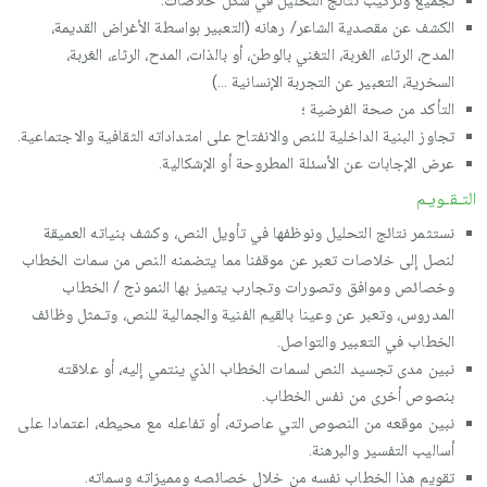
تجميع وتركيب نتائج التحليل في شكل خلاصات.
الكشف عن مقصدية الشاعر/ رهانه (التعبير بواسطة الأغراض القديمة،
المدح، الرثاء، الغربة، التغني بالوطن، أو بالذات، المدح، الرثاء، الغربة،
السخرية، التعبير عن التجربة الإنسانية …)
التأكد من صحة الفرضية ؛
تجاوز البنية الداخلية للنص والانفتاح على امتداداته الثقافية والاجتماعية.
عرض الإجابات عن الأسئلة المطروحة أو الإشكالية.
التـقـويـم
نستثمر نتائج التحليل ونوظفها في تأويل النص، وكشف بنياته العميقة
لنصل إلى خلاصات تعبر عن موقفنا مما يتضمنه النص من سمات الخطاب
وخصائص وموافق وتصورات وتجارب يتميز بها النموذج / الخطاب
المدروس، وتعبر عن وعينا بالقيم الفنية والجمالية للنص، وتـمثل وظائف
الخطاب في التعبير والتواصل.
نبين مدى تجسيد النص لسمات الخطاب الذي ينتمي إليه، أو علاقته
بنصوص أخرى من نفس الخطاب.
نبين موقعه من النصوص التي عاصرته، أو تفاعله مع محيطه، اعتمادا على
أساليب التفسير والبرهنة.
تقويم هذا الخطاب نفسه من خلال خصائصه ومميزاته وسماته.