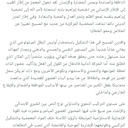
الناطقة والصامتة ويمس الحضارة والإنسان. لقد تحول المعجز من إطار الغيب
إلى الإطار الإنساني من تضحية إبراهيم بابنه استجابة لأمر الله إلى تضحية
إبراهيم بنفسه لمحو الظلم ونشر العدل والمحبة والسعادة. وفي إطار المتن
الديني دائما تماهت الشخصية المركزية من جديد مع المسيح تعبيرا عن
الخلاص ومحو الخطايا.
واقترن المسيح في هذا التشكيل باستحضار أوليس البطل الميثولوجي الذي
يعاني عذاباً شديداً على المستوى النفسي والجسدي والذهني ويجتاز المهالك
منذ مستهل رحلته حتى يحقق هدفه النهائي، ويؤوب منتصراً إلى المكان الذي
انطلق منه. أما الحركة الثانية فانتقال من القول إلى الفعل وتأكيد حضور الذات
لحظة المواجهة والتصدي والاستشهاد ونكوص الآخرين، ومع ذلك لم يكن محل
تقدير من قومه. وانطلاقا من هنا يبدو البناء العضوي للقصيدة الذي ساهمت
متماسكا بفعل الكثير من العناصر، من بينها الأساليب الموظفة والضمائر والإيقاع
الخارجي والداخلي.
على مستوى التركيب النحوي والتداولي نوع النص بين الخبري الابتدائي
والإنشاء عبر صيغ غاب فيها المحتوى القضوي المباشر وحضرت فيه القوة
الإنجازية الاستلزامية المرتبطة بالرؤيا الكامنة خلف المواد المعجمية والتشكيل
التركيبي وطوابعهما الإشارية الموحية والغامضة التي تصب في التطلعات