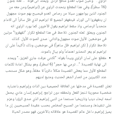
الراوي : ” وحين صوب العدو مدفع الردى” ويمتد الى قوله “… لعله جنون ”
(16 سطراً)، وفي هذا المقطع يتحدث الراوي عن (ابراهيم) ومن معه من
الجنود الذين يواجهون سيلا من رصاص العدو فيصيح بهم صوت مجهول
ان يتقهقروا الى الوراء. فيتقهقر الجميع الا ابراهيم الذي ظل سائراً الى الامام
متحدياً الرصاص، واذ سقط ابراهيم يقول الآخرون كما يورد الراوي: انه
الجنون، ويعلق :لعله الجنون. نلاحظ في هذا المقطع تكرار: “تقهقروا” مرتين
في موضعين: الأول:صوت مجهول،والثاني: صدى الصوت الأول. كذلك
نلاحظ تكرار ( لكن ابراهيم ظل ساهراً) في موضعين، وذلك تأكيداً على ان
ابراهيم لم يعر التحذير اهتماماً ولم يبالِ بالموت.
مقطع على لسان الراوي ويبدأ بقوله: “لكنني عرفت جاري العزيز…” ويمتد
الى نهاية القصيدة: “… ترمي بها حجر” (6 اسطر)، وهو يشكل اعادة لكلمات
المقطع الأول مما يعطي القصيدة شكلاً دائرياً لا مغلقاً، وهو شكل مستحب
عند الكثيرين من انصار الشعر الحديث ومتبع لديهم.
تعلن القصيدة في مدخلها عن العلاقة الحميمية بين الذات وإبراهيم باعتباره
شخصية محورية تنجز الفعل وتحققه دون تراجع. إبراهيم إنسان عادي، يحمل
اسمه ايحاء دينيا وتاريخيا مستمدا من النبي إبراهيم الذي صدق الرؤيا وعزم
على تنفيذها، ومستمدا من المسيح المخلص بحسب عقيدة المسيحيين. إن ما
يميز إبراهيم داخل عالم القصيدة هو علاقاته بالآخرين، فهو مصدر الحياة