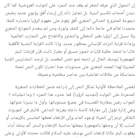
إن التحول الذي عرفه الشعر لم يقف عند التمرد على الثوابت العروضية كما كان
ديدن أصحاب تكسير البنية. بل تجاوز ذلك إلى إرساء أفق رؤيوي جديد يضمن
ديمومة المشروع الحداثي الشعري، أفق يقوم على مفهوم الرؤيا باعتباره كشفا
متجددا لعالم في حاجة دائما إلى كشف وثورة، ومن ثم ينعدم النموذج الشعري.
ولا سبيل إلى الرؤيا بغير التخطي والتجاوز والانفتاح على التجارب العالمية
وإعادة قراءة التراث الإنساني بمنظور جديد. وإذا كانت القراءة النصية الأفقية
غالبا ما تتخذ مطية لإثبات تصور مسبق أو معيار ثابت، فإن قراءتنا للبئر
المهجورة ليوسف الخال لن تتجه نحو نفس المقصد، بل ترصد التضاريس الفنية
المميزة لهذا الممتد الشعري على مستويات عدة اعتبارا لكون النص لحمة
متماسكة من علاقات تفاعلية بين عناصر سطحية وعميقة.
تفضي الملاحظة الأولية لشكل النص إلى إدراجه ضمن الخطابات الشعرية
المتمردة على الثوابت (تجديد الرؤيا). فما حدود هذا التمرد ؟ وما تجلياته ؟
الجواب رهين بمقاربة القصيدة في جميع مستوياتها. وأول ما يثيرنا عنوانها،
وهي إثارة تؤول إلى مفارقة كامنة داخله يفرزها التداعي. فالبئر في الموروث
الثقافي ترمز إلى الحياة لوجود الماء، وإلى الإخفاء لعمقها الملتبس بالإيجاب أو
السلب، إلا أن وصفها بالمهجورة يجعلها مناسبة للإخفاء والستر. ألم يتخذ أبناء
يعقوب البئر مكانا لإخفاء النبي يوسف عليه السلام فكانت محنته الأولى. وعلى