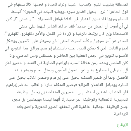
المتعلقة بتثبيت القيم الإنسانية النبيلة وثراء الحياة وخصبها، كالاستفهام في
قول الشاعر: ” ترى ، يحول الغدير سيره…ويطلع النبات في الحجر؟” أتبسط
السماء وجهها فلا تمزق العقبان في الفلاة قوافل الضحايا؟… ” والتمني “لو كان
لي أن أموت أن أعيش من جديد” فقد حافظ الشاعر فيهما على معنى
الاستحالة وإن كان يرتبط بالرغبة والإرادة في الفعل، والأمر «تقهقروا، تقهقروا”.
الصادر عن آمر مجهول وكأنه الصوت الخفي الذي يسيطر على الآخرين ويشكل
لديهم الثابت الذي لا يمكن التمرد عليه باستثناء إبراهيم. ورافق هذا التنويع في
الأسلوب تنويع في الجمل الفعلية بين الحاضر والمستقبل وبين الماضي. وإذا
كان الماضي يحدد زمن علاقة السارد بإبراهيم الضاربة في القدم، والمصير الذي
آل إليه، فإن المضارع يعلن عن التحول المأمول ويمثل الحلم ويبشر بالغد
الأفضل. وبما أن ضمير المتكلم يحيل على إبراهيم وضمير الغائب يحيل على
السارد ويتبادل الفاعلان المواقع فيصير المتكلم ساردا والغائب الحاضر إبراهيم
فإن الخطاب الشعري استنادا إلى الضميرين المتعاضدين يحمل الوظيفة
التعبيرية الانفعالية والوظيفة المرجعية، إلا أنهما ليستا مهيمنتين بل مجرد
جسر للوظيفة الجمالية الطاغية التي تحققها الصور الشعرية والتموجات
الإيقاعية
الإيقاع