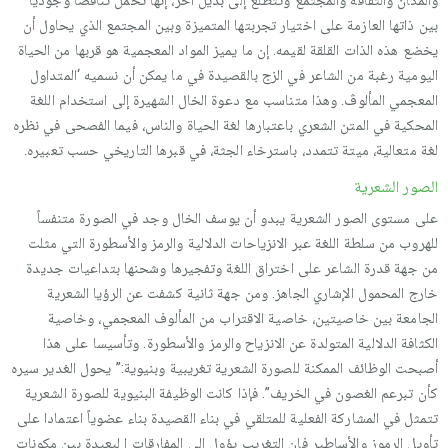
والمكان والثقافة والمجتمع وتتطلع إلى بديل آخر، إنها تحمل تناقضا وجوديا
بين ذاتها العازمة على اختيار تجربتها المتميزة وبين المجتمع الذي يحاول أن
يخضع هذه الذات القلقة لقيمه. إن ما يميز المواد المعجمية هو قربها من الحياة
اليومية رغبة من الشاعر في الزج بالقصيدة في ما يمكن أن نسميه ‘المتداول
المعجمي المألوڤ. وهذا متناسب مع دعوة الخال الشهيرة إلى استخدام اللغة
المحكية في المتن الشعري باعتبارها لغة الحياة والناس، فيما الفصحى في نظره
لغة متعالية، ميتة تتمدد، باسترخاء الجثة، في قبرها التاريخي حسب تعبيره.
الصور الشعرية
على مستوى الصور الشعرية يبدو أن يوسف الخال وجد في الصورة متنفساً
للهروب من سلطة اللغة عبر الانزياحات الدلالية والرمز والأسطورة التي مثلت
من جهة قدرة الشاعر على اختراق اللغة وتفجيرها وشحنها بتداعيات جديدة
خارج المحمول الإشاري الجاهز. ومن جهة ثانية كشفت عن الرؤيا الشعرية
الجامعة بين خاصيتين، خاصية الاقتراب من المألوف المعجمي، وخاصية
الكثافة الدلالية المتولدة عن الانزياح والرمز والأسطورة. وتأسيسا على هذا
أصبحت الوظائف الممكنة للصورة الشعرية تغريبية وبنيوية:” يحول الغدير سيره
كأن تبرعم الغصون في الخريف”. فإذا كانت الوظيفة البنيوية للصورة الشعرية
تتمثل في المشاركة الفعلية للمتلقي في بناء القصيدة بناء عضوياً اعتمادا على
تأويل الرموز والأساطير فإن التغريب يؤول إلى المفارقات ا لبعيدة بين مكونات