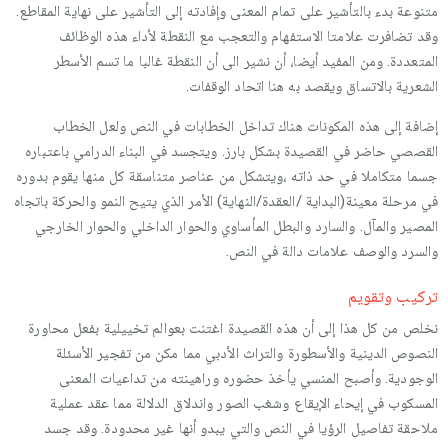
متنوعة بدء بالتأشير على تمام المعنى وإفادته إلى التأشير على نهاية المقاطع.
وقد تضافرت علامتا الاستفهام والتعجب مع النقطة لأداء هذه الوظائف
المتعددة. ومن المفيد أيضا، أن نشير الى أن النقطة غالبا ما تسم الأسطر
الشعرية بالاتساق ويقصد به هنا اتحاد الوقفات.
إضافة إلى هذه المكونات هناك تداخل الخطابات في النص ولعل الخطاب
القصصي حاضر في القصيدة بشكل بارز. ويتجسد في البناء الدرامي باعتباره
جسما متكاملا في حد ذاته ،ويتشكل من عناصر متناسقة كل منها يقوم بدوره
في مرحلة معينة(البداية /العقدة/النهاية) الأمر الذي يتيح النمو والحركة باتجاه
المصير والمآل. والسارد والبطل المأساوي والحوار الداخلي والحوار الخارجي
والسرد والوصف علامات دالة في النص.
تركيب وتقويم
نخلص من كل هذا إلى أن هذه القصيدة اغتنت بعوالم تخييلية بفعل محاورة
النصوص الدينية والأسطورة والتراث الأدبي مما مكن من تفجير الأسئلة
الوجودية. وأصبح المنسي يأخذ حضوره وراهينته من تداعيات المعنى
المسكوب في إيحاء الإيقاع وشغب الصور واندلاق الدلالة مما عقد عملية
ملاحقة تفاصيل الرؤيا في النص والتي يبدو أنها غير محدودة. وقد جسد