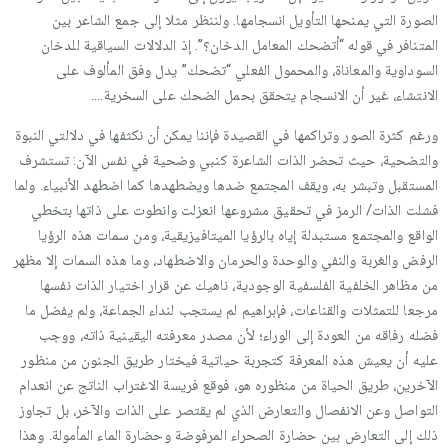
الصورة التي يمنحها التأويل انسجامها. ولننظر مثلا إلى جمع الشاعر بين
المتنافر في قوله “أتضحك المعامل الدخان؟”. إذ الدلالات السياقية للدخان
السوداوية والمعاناة، والمحمول الفعلي “تضحك” يدل وفق المألوف على
الانتشاء، غير أن الانسجام يتحقق بحمل الضحك على السخرية….
ورغم كثرة الصور وتراكمها في القصيدة فإننا يمكن أن نكثفها في دلالتي النبوة
والتضحية، حيث تحضر الذات الشاعرة كنبي وضحية في نفس الآن: تستشرف
المستقبل وتبشر به، ويقف المجتمع ضدها ويضطهدها كما اضطهد الأنبياء. ولما
فشلت الذات/ الرمز في تحقيق مشروعها انعزلت وانطوت على ذاتها بتخطي
الواقع والمجتمع مستبدلة إياه بالرؤيا الميتافيزيقية، ومن سمات هذه الرؤيا
الرفض والغربة والنفي والوحدة والحرمان والاضطهاد، وما هذه السمات إلا مظهر
من مظاهر الخلفية الفلسفية الوجودية، ناهيك عن قرار اختيار الذات نفسها
مرجعا للتمثلات والقناعات، فإبراهيم لم يستجب لنداء الجماعة، ولم يفضل ما
فضله رفاقه من العودة إلى الوراء؛ لأن مصدر معرفته اليقينية ذاته، ووجب
عليه أن يعيش هذه المعرفة كتجربة حياتية فيختار طريق الجنون من منظور
الآخرين، طريق الحياة من منظوره هو، فوقع فريسة الاغتراب الناتج عن انعدام
التواصل وعن الانفصال والتعارض الذي لم يقتصر على الذات والآخر، بل تجاوز
ذلك إلى التعارض بين حضارة الصحراء المرفوضة وحضارة الماء المأمولة. وهذا