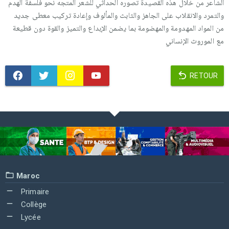
الشاعر من خلال هذه القصيدة تصوره الحداثي للشعر المتجه نحو فلسفة الهدم
والتمرد والانقلاب على الجاهز والثابث والمألوف وإعادة تركيب معطى جديد
من المواد المهدومة والمهضومة بما يضمن الإبداع والتميز والقوة دون قطيعة
مع الموروث الإنساني
RETOUR
Maroc
Primaire
Collège
Lycée