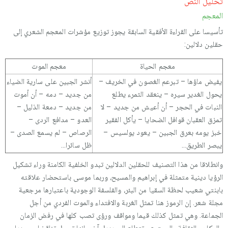
تحليل النص
المعجم
تأسيسا على القراءة الأفقية السابقة يجوز توزيع مؤشرات المعجم الشعري إلى
حقلين دلالين:
معجم الحياة
معجم الموت
يفيض ماؤها – تبرعم الغصون في الخريف –
أنشر الجبين على سارية الضياء
يحول الغدير سيره – ينعقد الثمرء يطلع
من جديد – دمه – أن أموت
النبات في الحجر – أن أعيش من جديد – لا
من جديد – دمعة الذليل –
تمزق العقبان قوافل الضحايا – يأكل الفقير
العدو – مدافع الردى –
خبز يومه بعرق الجبين – يعود يولسيس –
الرصاص – لم يسمع الصدى –
يبصر الطريق…
ظل سائرا…
وانطلاقا من هذا التصنيف للحقلين الدلالين تبدو الخلفية الكامنة وراء تشكيل
الرؤيا دينية متمثلة في إبراهيم والمسيح، وربما موسى باستحضار علاقته
بابنتي شعيب لحظة السقيا من البئر، والفلسفة الوجودية باعتبارها مرجعية
مجلة شعر. إن الرموز هنا تمثل الغربة والافتداء والموت الفردي من أجل
الجماعة. وهي تمثل كذلك قيما ومواقف ورؤى تصب كلها في رفض الزمان