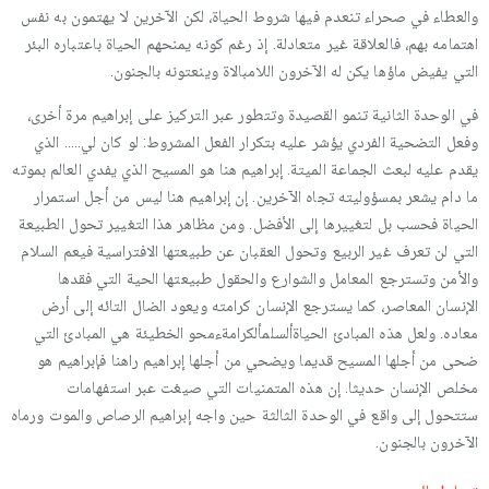
والعطاء في صحراء تنعدم فيها شروط الحياة، لكن الآخرين لا يهتمون به نفس
اهتمامه بهم، فالعلاقة غير متعادلة. إذ رغم كونه يمنحهم الحياة باعتباره البئر
التي يفيض ماؤها يكن له الآخرون اللامبالاة وينعتونه بالجنون.
في الوحدة الثانية تنمو القصيدة وتتطور عبر التركيز على إبراهيم مرة أخرى،
وفعل التضحية الفردي يؤشر عليه بتكرار الفعل المشروط: لو كان لي….. الذي
يقدم عليه لبعث الجماعة الميتة. إبراهيم هنا هو المسيح الذي يفدي العالم بموته
ما دام يشعر بمسؤوليته تجاه الآخرين. إن إبراهيم هنا ليس من أجل استمرار
الحياة فحسب بل لتغييرها إلى الأفضل. ومن مظاهر هذا التغيير تحول الطبيعة
التي لن تعرف غير الربيع وتحول العقبان عن طبيعتها الافتراسية فيعم السلام
والأمن وتسترجع المعامل والشوارع والحقول طبيعتها الحية التي فقدها
الإنسان المعاصر، كما يسترجع الإنسان كرامته ويعود الضال التائه إلى أرض
معاده. ولعل هذه المبادئ الحياةألسلمألكرامةءمحو الخطيئة هي المبادئ التي
ضحى من أجلها المسيح قديما ويضحي من أجلها إبراهيم راهنا فإبراهيم هو
مخلص الإنسان حديثا. إن هذه المتمنيات التي صيغت عبر استفهامات
ستتحول إلى واقع في الوحدة الثالثة حين واجه إبراهيم الرصاص والموت ورماه
الآخرون بالجنون.