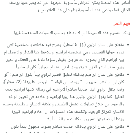
أساس هذه المحنة يمكن افتراض مأساوية التجربة التي قد يعبر عنها يوسف
الخال. فما دواعي هذه المأساوية بناء على هذا الافتراض ؟
فهم النص
يمكن تقسيم هذه القصيدة الى 4 مقاطع بحسب الاصوات المستعملة فيها:
مقطع على لسان الراوي (أوّل 5 اسطر)، يشرح فيه علاقته بالشخصية التي
تدور حولها القصيدة وهي شخصية ابراهيم. ويلاحظ هنا التنافر والاصطدام
بين ابراهيم الذي يصوره الشاعر بئراً يفيض ماؤها دلالة على العطاء والخير،
وبين سائر البشر الذين لا يعيرونها ادنى اهتمام ايجابياً كان او سلبياً.
مقطع على لسان ابراهيم يتخلله تعليق قصير للراوي يبدأ بقول ابراهيم : “لو
كان لي ان انشر الجبيين …” ويمتد الى قوله :”… ليبصر الطريقة” (22 سطراً)،
وفيه ينقل الراوي الينا حديثاً مباشراً لابراهيم في رسالة كتبها ابراهيم بدمه
الطليل كما يقول الراوي. وتبرز هنا رؤيا ابراهيم واحلامه في تغيير الواقع
والوجود من خلال تساؤلات تشمل الطبيعة، وعلاقة الانسان بالطبيعة وحياة
الانسان كمركز للوجود. وتكشف هذه التساؤلات ان احلام ابراهيم كبيرة
ويتطلب تحقيقها تفجيير امكانات خارقة للمألوف.
مقطع على لسان الراوي يتخلله حديث مباشر بصوت مجهول يبدأ بقول