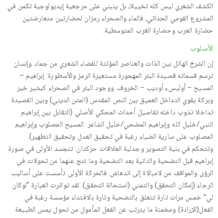
الكشف الشعري ليس كله تخييلا، بل ينبني على مرجعية إيديولوجية تكمن في
المشروع القومي الحداثي، فالماء والصحراء رمزان لحضارتين متعارضتين
حضارة العرب وحضارة الغرب المتوسطية.
الأسلوب
إن الشرخ الهائل بين الذات والعناصر المؤثثة للفضاء الشعري من جماد وإنسان
ترسم قسماته قصيدة البئر المهجورة مستعيرة الرمز والأسطورة: إبراهيم –
المسيح – أوليسء أوديب – الخروف. ووجود البئر في الصحراء كبشير خير
وبركة يقوي التداخل العميق بين النص المقدس (المتن الديني) وبين القصيدة
تداخلا تذوب داخله تفاصيل أحداث المحكي الأصلي (التقابل بين إبراهيم
النبي/خليل الله وإبراهيم المضحي/خليل الشاعر. المسيح المصلوب وإبراهيم
المصلوب على سارية الضياء رغبة في تحقيق العدل وتحقيق التطهير).
وتتحكم في بنية التصوير وجدلية العلاقات حركتان: تتجسد الأولى في صورة
إبراهيم قبل التضحية والثانية بعد التضحية وما نتج عنهما من تحولات في
الرؤى والمواقف من لامبالاة إلى اندهاش. فالحركة الأولى تأسست على أساليب
الرجاء (إمكان التحقق) والتمني (استحالة التحقق). لقد تواترت العبارة “لوكان
لي” خمس مرات تارة تتعلق بالتضحية وتارة بالافتداء مؤسسة رغبة في
الفعل(الإرادة) ومخمنة ما يترتب عن الفعل المأمول من تحول يمس الطبيعة