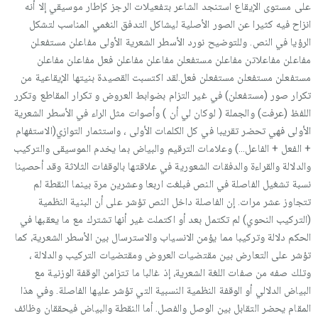
على مستوى الإيقاع استنجد الشاعر بتفعيلات الرجز كإطار موسيقي إلا أنه
انزاح فيه كثيرا عن الصور الأصلية ليشاكل التدفق النغمي المناسب لتشكل
الرؤيا في النص. وللتوضيح نورد الأسطر الشعرية الأولى مفاعلن مستفعلن
مفاعلن مفاعلاتن مفاعلن مستفعلن مفاعلن مفاعلن فعل مفاعلن مفاعلن
مستفعلن مستفعلن مستفعلن فعل.لقد اكتسبت القصيدة بنيتها الإيقاعية من
تكرار صور (مستفعلن) في غير التزام بضوابط العروض و تكرار المقاطع وتكرر
اللفظ (عرفت) والجملة ( لوكان لي أن ) وأصوات مثل الراء في الأسطر الشعرية
الأولى فهي تحضر تقريبا في كل الكلمات الأولى ، واستثمار التوازي(الاستفهام
+ الفعل + الفاعل…) وعلامات الترقيم والبياض بما يخدم الموسيقى والتركيب
والدلالة والقراءة والدفقات الشعورية في علاقتها بالوقفات الثلاثة وقد أحصينا
نسبة تشغيل الفاصلة في النص فبلغت اربعا وعشرين مرة بينما النقطة لم
تتجاوز عشر مرات. إن الفاصلة داخل النص تؤشر على أن البنية النظمية
(التركيب النحوي) لم تكتمل بعد أو اكتملت غير أنها تشترك مع ما يعقبها في
الحكم دلالة وتركيبا مما يؤمن الانسياب والاسترسال بين الأسطر الشعرية، كما
تؤشر على التعارض بين مقتضيات العروض ومقتضيات التركيب والدلالة ،
وتلك صفه من صفات اللغة الشعرية، إذ غالبا ما تتزامن الوقفة الوزنية مع
البياض الدلالي أو الوقفة النظمية النسبية التي تؤشر عليها الفاصلة. وفي هذا
المقام يحضر التقابل بين الوصل والفصل. أما النقطة والبياض فيحققان وظائف