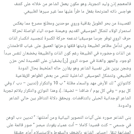
فالمعجم إذن وليد التجربة، وهو مكون يعمل الشاعر من خلاله على كشف
هواجس ذاته المترنحة بفعل ما طرأ عليها مما غير سيرها الطبيعي.
القصيدة من بحر الطويل بقافية وروي موحدين ومطلع مصرع مما يعكس
استمرار الولاء للشكل الموسيقي القديم. وهيمنة صوت الياء الواصلة لحركة
حرف الروي توفر جرسا موسيقيا تدعمه حركة الكسرة لتجسيد انكسار الذات
وهي تتأمل مظاهر الطبيعة وتبثها قلقها وحزنها العميق على غياب الاطمئنان
عن الذات وحضوره في الطبيعة رغم كون الذات والطبيعة يخضعان لنفس مبدأ
الوجود. والجهر والغنة في صوت الروي [ن] يضفيان على القصيدة لحن حزن
وشجن يرين على نفسية الشاعر وهو يقارن حاله الملخبط بحال الدودة
الطبيعي. وتتشكل الموسيقى الداخلية للنص من بعض الظواهر الإيقاعية
كالتوازي ” لك الأرض مهد والسماء مظلة ” ب 10 والتكرار (تدبين – دب / وفي
كل يوم – وفي كل يوم / ضاقتا – تضيقا…)، وهذا التوازي والتكرار يلائم تجربة
الشاعر الوجدانية الحبلى بالتناقضات. ويحقق دلالة التناظر بين حالي الشاعر
والدودة.
بنى الشاعر صوره على آليات التصوير البيانية ومن أمثلتها: ” تدبين دب الوهن
في جسمي – كنت قصيدا كاملا – أنت عمياء يقودك مبصر ” صور قائمة على
المشابهة تنقل إحساس الشاعر بالضعف والسقوط والاستسلام أمام حقيقة