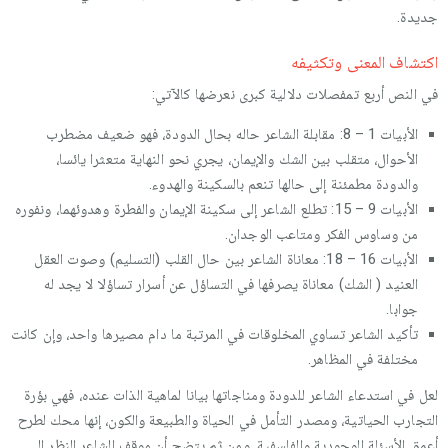
جديدة.
اكتشاف المعنى وتكثيفه
في النص أربع تمفصلات دلالية كبرى نعرضها كالآتي:
الأبيات 1 – 8: مقابلة الشاعر حاله بحال الدودة، فهو ضعيف مضطرب
الأحوال، متقلب بين الشك والإيمان، يجري نحو النهاية متعثرا يائسا،
والدودة مطمئنة إلى حالها تنعم بالسكينة والهدوء.
الأبيات 9 – 15: تطلع الشاعر إلى سكينة الإيمان والفطرة وهدوئهما، ونفوره
من وساوس الفكر ومتاعب الوجدان.
الأبيات 16 – 18: معاناة الشاعر بين حال القلب (التسليم) وصوت العقل
العنيد ( الشك) معاناة يصرفها في التساؤل عن أسرار تساؤلا لا يجد له
جوابا.
تأكيد الشاعر تساوي المخلوقات في المرتبة ما دام مصيرها واحد، وإن كانت
مختلفة في المظاهر.
لعل في استدعاء الشاعر للدودة ومناجاتها بيانا لماهية الذات عنده، فهي بؤرة
التجارب الحياتية، ومصدر التأمل في الحياة والطبيعة والكون، إنها محك لطرح
أعمق الأسئلة الوجودية والفلسفية. ومن ثم يتضح أن موقف الشاعر النظر إلى