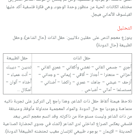
مختلف الكائنات الحية من منظور وحدة الوجود، وهي فكرة فلسفية أكد عليها
الفيلسوف الألماني هيجل.
التحليل
يتوزع معجم النص على حقلين دلاليين: حقل الذات (حال الشاعر)، وحقل
الطبيعة (حال الدودة)
حقل الذات
حقل الطبيعة
أجري – جسمي الفاني – نعشي وأكفاني – عمري الفاني –
تدبين – دبيبك
أحزاني – متعثرا – أجتاز – ألاقي – إيماني – وجداني –
– أنت عمياء –
أزحف – عيشي – جاهك – عمري – راكضا – أضناني –
أُختاه – ألوان –
مستسلما – آمالي – أشباحي ..
أشكال …
نلاحظ هيمنة ألفاظ حقل ذات الشاعر، وهذا راجع إلى التركيز على تجربة ذاتيه
متماهىة وجوديا مع حال الدودة. والمواد المعجمية متداولة مألوفة، ومنبثقة
من ذات الشاعر وليست مستوحاة من ذاكرته. وقد اتسم معجم النص ببعد
فلسفي يعكس الصراع الداخلي لدى الشاعر (الشك في جدوى الحضارة الصناعية
الحديثة – الإيمان – بوجود طبيعي للإنسان مغيب تحتضنه الطبيعة\ الدودة).