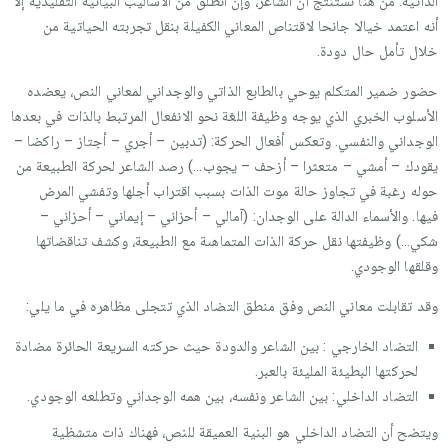
الذاتية. من هنا نستنتج أن الشاعر، وإن انطلق من الأساليب البيانية التقليدية إلا
أنه اعتمد خيالا جانحا لاقتناص المعاني الكفيلة بنقل تجربته الحياتية من
خلال تأمل حال دودة.
حضور ضمير المتكلم يوحي بالطابع الذاتي والوجداني لمعاني النص، يعضده
الأسلوب الخبري الذي يوجه وظيفة اللغة نحو الانفعال المرتبط بالذات في بعدها
الوجداني والنفسي. وتعكس أفعال الحركة: (تدبين – أجري – أجتاز – راكضا –
يقودك – أمشي – متعثرا – أزحف – يجوب…) رصد الشاعر لحركة الطبيعة من
حوله رغبة في تجاوز حالة موت الذات بسبب اقتراب أجلها وتفشي المرض
فيها. والأسماء الدالة على الوجدان: (آمالي – أحزاني – إيماني – أحزاني –
شكي…) وظيفتها نقل حركة الذات المتماهىة مع الطبيعة، وكشف تناقضاتها
وقلقها الوجودي.
وقد تقابلت معاني النص وفق منطق التضاد الذي تتجلى مظاهره في ما يلي:
التضاد الخارجي : بين الشاعر والدودة حيث حركته السريعة الحائرة مضادة
لحركتها البطيئة المليئة بالعبر.
التضاد الداخلي: بين الشاعر ونفسه، بين همه الوجداني وتطلعه الوجودي.
ويتضح أن التضاد الداخلي هو البنية العميقة للنص، فهناك ذات متشظية