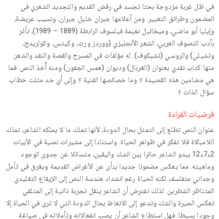
في ظل غربة مزدوجة بحثا تجسد في رفض القديم والتجديد الشعري في
المضمون وطرائق التعبير. ومن أعلامها جبران خليل جبران، ونسيب عريضة،
وإيليا أبو ماضي، وميخائيل نعيمة فيلسوف الرابطة (1889 – 1989)، تأثر
بأدب التصوف العربي، الشعر الأنجليزي (ووردز ورث، وكيتس، وكولريدج،
وتشيلي) والروسي (تشيكوف). له مؤلفات في المسرح والقصة والنقد والشعر.
منها كتاب نقدي بعنوان (الغربال) وديوان (همس الجفون) ومنه أُخذ النص. فما
هي مضامين هذه القصيدة ؟ وما خصائصها الفنية ؟ وإلى أي حد مثلت خطاب
سؤال الذات ؟
فرضيات القراءة
عنوان النص تطلع إلى التمثل بحال الدودة، لأنها تملك ما لا يملكه الشاعر، تملك
اللامبالاة فلا تفكر في ظواهر الحياة. واستنادا إلى مشيرات نصية في الأبيات
2ء7ء12 يبدو الشاعر حائرا بين الشك واليقين، متسائلا عن جدوى الوجود
وماهيته. مما يعكس مضمونا جديدا ينأى عن الأغراض القديمة ويغرق في تأمل
وجداني متفلسف لكنه الحياة رغم انشداد هندسة النص إلى الإيقاع التقليدي
المتناظر الشطرين. لذلك نفترض أن الشاعر ينقل تجربة ذاتية إلى المتلقي
تعكس الحيرة والشك وتدعو إلى الاتعاظ بحال الدودة التي لا ترى في الحياة إلا
وجودا بسيطا. فهل استطاع الشاعر أن يصب انفعالاته وتأملاته في صياغة