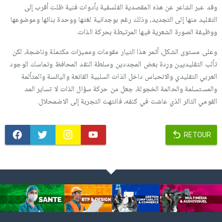
وقد عبر الشاعر عن هذه المقصدية الفلسفية بأدوات فنية ظلت أقرب إلى
التقليد منها إلى التجديد، وذلك رغم بوجدانية لغتها ووحدة بنائها وموضوعها
ووظيفة الصورة الشعرية فيها المرتبطة بحركة الذات.
وعلى مستوى الشكل، أثمر هذا التيار مقومات ومميزات مكتملة وناضجة، لكن
تألب التقليديين ورِدة بعض المجددين وسلطة النقد المحافظ وتماسك الوجود
العربي التقليدي والانحباس داخل الذات السلبية القانعة واليائسة والمتألمة
والمستسلمة والحالمة الخجولة، جعل من حركة سؤال الذات لا تساير المد
القومي الثائر الذي عاشت في كنفه، فانتهت التجربة إلى الاضمحلال.
RETOUR