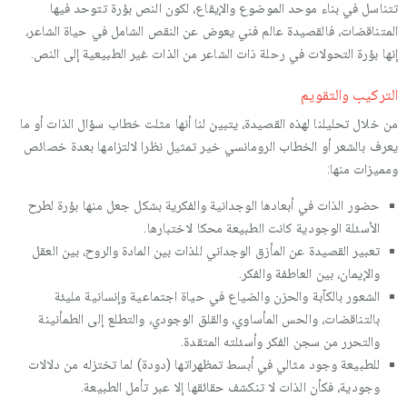
تتناسل في بناء موحد الموضوع والإيقاع، لكون النص بؤرة تتوحد فيها
المتناقضات، فالقصيدة عالم فني يعوض عن النقص الشامل في حياة الشاعر،
إنها بؤرة التحولات في رحلة ذات الشاعر من الذات غير الطبيعية إلى النص.
التركيب والتقويم
من خلال تحليلنا لهذه القصيدة، يتبين لنا أنها مثلت خطاب سؤال الذات أو ما
يعرف بالشعر أو الخطاب الرومانسي خير تمثيل نظرا لالتزامها بعدة خصائص
ومميزات منها:
حضور الذات في أبعادها الوجدانية والفكرية بشكل جعل منها بؤرة لطرح
الأسئلة الوجودية كانت الطبيعة محكا لاختبارها.
تعبير القصيدة عن المأزق الوجداني للذات بين المادة والروح، بين العقل
والإيمان، بين العاطفة والفكر.
الشعور بالكآبة والحزن والضياع في حياة اجتماعية وإنسانية مليئة
بالتناقضات، والحس المأساوي، والقلق الوجودي، والتطلع إلى الطمأنينة
والتحرر من سجن الفكر وأسئلته المتقدة.
للطبيعة وجود مثالي في أبسط تمظهراتها (دودة) لما تختزله من دلالات
وجودية، فكأن الذات لا تنكشف حقائقها إلا عبر تأمل الطبيعة.