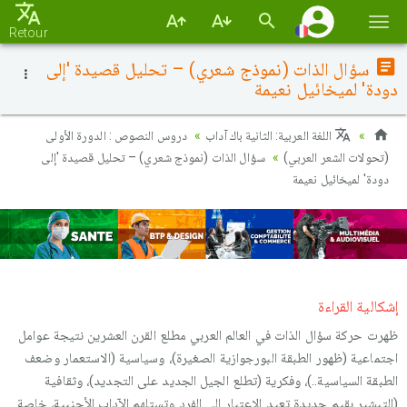
Basc
Retour
la
سؤال الذات (نموذج شعري) – تحليل قصيدة 'إلى
navi
دودة' لميخائيل نعيمة
اللغة العربية: الثانية باك آداب
دروس النصوص : الدورة الأولى
(تحولات الشعر العربي)
سؤال الذات (نموذج شعري) – تحليل قصيدة 'إلى
دودة' لميخائيل نعيمة
إشكالية القراءة
ظهرت حركة سؤال الذات في العالم العربي مطلع القرن العشرين نتيجة عوامل
اجتماعية (ظهور الطبقة البورجوازية الصغيرة)، وسياسية (الاستعمار وضعف
الطبقة السياسية..)، وفكرية (تطلع الجيل الجديد على التجديد)، وثقافية
(التبشير بقيم جديدة تعيد الاعتبار إلى الفرد وتستلهم الآداب الأجنبية، خاصة