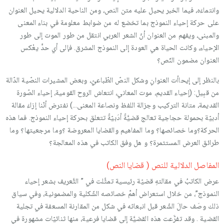
وانتماءَه، فيما الخبر يحيل عليه متن النص، ومن الناحية الدلالية يحيل العنوان
على حركة إحياء النموذج بما تخضع له من ضوابط معلومة في بناء المعنى
والمبنى، ويفهم من العنوان أنّ الشعر العربي انتقل من طور الموت إلى طور
الإحياء، وكانت الحياة هي العودة إلى النموذج المشرق. فإلى أي حدٍّ يعْكس
العنوان مضمون النّص؟
بالنظر إلى إيحاأت العنوانِ وشكل النصّ الطّباعيّ، وبعض المشيرات النصّية الدّالة
من قبِيل: (إحياء القديم، موت المعاني، انتعاش الروح القومية، إحياء الصّورة
القديمة، متانة التركيب وجزالة اللفظ ونصاعة المعنى…) نفترض أنّنا إزاءَ مقالة
أدبيّة بحمولة حجاجية تعالج قضيَّةً أدَبيّةً تتعلق بحركة إحياء النموذج. فما هذه
الحركة؟وما خصائصها؟ وما المفاهيم والقضايا المعروضة ؟وما مرجعيتها؟ وما
طرائق العرض المستثمرة؟ و هل وفق الكاتب في هذه المعالجة؟
المفاصل الدلالية للنص ( قضايا النص)
عرض الكاتبُ في مقالتهِ قضيّة رئيسية تمثَّلت في ” التَّعريف بشعر إحياء
النموذج”، من خلال استعراض أهمِّ خصائصه الشّكلية والمضمونية، وفي سياق
ذلك وصَف حالَ الشّعر قبل انبعاثه في شكل من المقارنة المسعفة في تجلية
القضية . وقد تفرَّعت هذه القضيَّة إلى قضايا فرعية، منها ثنائيّات مشهورة في