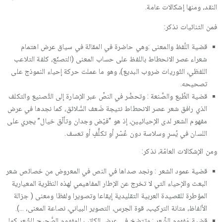
النقد، ومنها إشكالات عامة.
فمن الثنائيات نذكر:
قضية اللّفظ والمعنى :وهي حاضرة في المقالة في سياق عرض اهتمام
شعراء عصر الانحطاط باللفظ على حساب المعنى (التصنّع، كلفة التلاعب
اللفظي، التّوريات ضروب البديع)، وهو ما عملت حركة إحياء النموذج على
تصحيحه.
قضية الطَّبع والصَّنعة : وتحضُر في النصِّ عبر الإشارة إلى التَّصنيع والتكلف
الذي رافق شعر عصر الانحطاط نتيجة ضَعف السَّلائق، كما نجدها في عرض
مفهوم الشعر لدى الإحيائيين، إذ هو “فيْض وجدان وتألّق خيال” يجري على
اللسان في يُسرٍ وسلاسة دون عُسْرٍ أو تكلُّفٍ أو تعسف.
ومن الإشكالات العامّة، نذكر:
قضية عمود الشعر : ونجد صداها في النص في المعروض من خصائص شعر
البعث والإحياء التي لا تخرج عن الإطار المفاهيمي لهذه النظرية المعيارية
المؤطرة للقصيدة العربية التقليدية إيقاعا وتصويرا ولفظا ومعنى ( جزالة
الألفاظ، متانة التركيب، قوة الجرس، التصوير البياني، نصاعة المعنى، …).
قضية مَفهوم الشِّعر : وتتضخ في عرض الكاتب للمفهوم الصَّحيح للشّعر كما