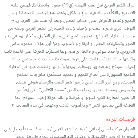
عرف الشِّعر العربيُّ قبل عصر النهضة (ق19) جمودا وانحطاطا، فهيْمن عليه
التَّصنيع والتّكلُّف وساد فيه الولَعُ بالشَّكل، واهتم شعراء عصر الانحطاط بألوان
البديع وتفاهةِ الأغراض على حساب المعنى، وبعد أن هبت على العرب رياح
النهضة انبرى شعراء البعث والإحياء لإعادة الحياة إلى الشعر العربي وبعْثه من
جديدٍ باستلهام النموذج القديم والنَّسج على منوال الفُحُولِ، ومُجَاراتِهم في بناء
الصور وتشكيلات المعنى والإيقاع والأسلوب، ومنْ أبرز هؤلاء: محمود سامي
البارودي، وأحمد شوقي، وحافظ إبراهيم. ولما استقرَّتِ الحركةُ على قاعدة ثابتة
واكبتها حركة نقديّة وقامت على إِثْرها بحوث نظريةٌ أبرزت خصائص حركة
إحياء النموذج وعرفت بها وبسطت رؤيتها وأدواتها ونافحت عنها في المعارك
النقدية المشهورة بين أنصار القديم والجديد مستثْمرة مخرجات المناهج
الحديثة، ومِن أبرز النّقاد الذين دَرسوا شعر البعث والإحياء شوقي ضيف،
وأدونيس، ومحمد مندور، وصاحب النص “محمد الكتَّاني”، الذي يُعدُّ من
الباحثين المغاربة الذين تناولوا بالدِّراسة والنقد حركة إحياء النموذج. فما
القضيَّة التي يعالجها النّص؟ وما أسوب الكاتب ومنهجه في هذه المعالجة ؟
فرضيات القراءة
العنوان مركّب اسمي إضافي “انبعاث الشعر العربي”، والمضاف مبتدأ يحيل على
استعادة الوجود والكينونة، والمضاف إليه الموصوف يحدّد طبيعة المبتدأ