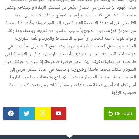
مبيِّنا جُهود الإحيائيِّين في انتشالِ الشِّعر من مُستنقع الرّداءة والإسفاف. وتكمنُ
مقصدية الناقد في الانتصار لشعرِ إحياء النموذج وإلفاتِ الانتباه إلى دوره
التّاريخي في استعادة القصيدة العربية من براثن الموت. وقد وظَّف لذلك جملة
من الطرائق توزعت بين الحجج وأساليب التفسير من تعريف ووصف ومقارنة،
ومواد لغوية داعمة للحجاج، و أسلوب الاستنباط والجرد، واللُّغة التقريرية
المباشرة و الجمل الخبرية الطويلة وغيرها. وقد نجحَ الكاتب إلى حدٍّ بعيد في
عرضه لخصائص شعر إحياء النموذج، وأصبحنا ملزمين بالقول إن الفرضية التي
طرحناها في بداية تفكيكنا لهذا النص فرضية صحيحة، إذ تبين أن حركة إحياء
النموذج شكلت محطة فاصلة وضرورية وحاسمة في إعادة الشعر العربي إلى
الحياة العربية الجديدة المصطرخة بنوايا الإصلاح وتحققاته مما مهد الظروف
أمام تطورات أخرى لاحقة سيمثلها تيار سؤال الذات ومن بعده تكسير البنية
فتجديد الرؤية.
RETOUR