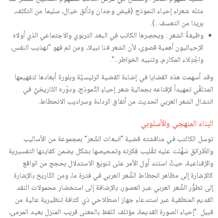
مثله شعراء إحياء النموذج (فيض وجدان وتألق خيال، سليما من التكلف،
بريئا من التعسف…).
وظيفةُ الشعرِ : ويحصِرها الكاتب في البعد التربوي والاجتماعي الذي أولاه
الإحيائيون أهمية قصوى، لأن الشعر فنا نبيلا، ومن ثم فهو “تهذيب النفس،
واجْتِلاء المكارم، وتنبيه الخواطر…”.
وقد أسهمت هذه القضايا في إضاءة القضية الرئيسيَّة وبلورة أبعادها لتفهيمها
المتلقِّي تمهيداً لإقناعه بجماليةِ شعر إحياءِ النَّموذج، ودوْره التّاريخيِّ في
انتشال الشعر العربي الحديث من أنفاق الرداءة وسراديب الانحطاط.
البناء المنهجي والأسلوبي
توسل الكالتب في مناقشته قضية “انبعاث الشّعر” بمجموعة من الأساليب
والطّرائقِ سَهَّلت عليه تقْليب فِكرته وتمحيصها بشكل يضمن كفايتها التفسيرية
والإقناعية، حيثُ استند أول الأمر على تنويع الاستدلال بحجج من الواقع
كالإشارة إلى مظاهر انحطاط الشِّعر العربي في فترة ما، ومن التَّاريخ بالإشارة
إلى تطوُّر الشِّعر العربي عبر العصور، بالإضافة إلى استخضار محمولات النقد
القديم المنطقية عبر استدعاء جهاز اصطلاحي ذي كثافة تنظيرية عالية من
قبيل :”إحياء الصورة القديمة، مؤتلف اللفظ بالمعنى قريب المنزل بعيد المرمى،