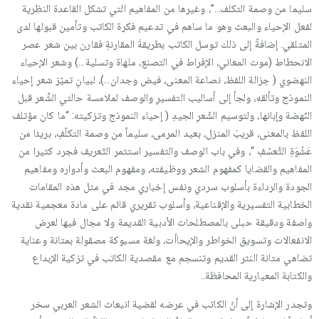
سليما من وصمة التكلف…”، وغيرها من المفاهيم التي تشكل القاعدة النظرية
لفعل الإحياء والبعث وهو ما ساهم في تدعيم فكرة الكاتب وتأمين قبولها لدى
المتلقي. إضافةً إلى ذلك توسل الكاتب بطريقةَ المقارنةِ فقارن بين شعر عصر
الانحطاط (موت المعاني، الإفراط في التصنع، ملهاة وتسلية…) وشعر الإحياء
النهضوي ( جزالة اللفظ، نصاعة المعنى، فيض وجدان…)، لبيانِ تميّز شعر إحياء
النموذج وتألقه، ولجأ إلى أساليب التفسيرِ والوصف لملامسة حالتي الشِّعر قبل
النّهضة وإبانها، ولتوسيم الشّعرِ الجيدِ ( إحياء النموذج وتزكيته: “ما كان مؤتلف
اللفظ بالمعنى، قريبَ المنزل، بعيد المرمى، سليماً من وصمة التكلّفِ، بريئا من
عَشْوَةِ التَّعسّفِ “، وفي باب الوصف والتفسير استثمر التّعريف فجرد كثيرا من
المفاهيم والقضايا كمفهوم الشعر ووظيفته، ومفهوم البعث وأدواره ومفاهيم
الجودة والرداءة بأسلوب سردي ونفس إخباري مجد في مثل هذه المقامات
الخطابية التفسيرية والإقناعية، وأسلوب تقريري قائم على مادة معجمية نقدية
واصفة ودقيقة حبلى بالمصطلحات الأدبية القديمة ولا مجال فيها لعرض
الانفعالات وتسويق الخواطر والإيحاأت، ولغة مسبوكة مصقولة بمتانة وعناية
تضاهي متانة النثر القديم وتنسجم مع مقصدية الكاتب في تزكية الإبداع
والكتابة المعيارية المحافظة..
وتجدر الإشارة إلى أنّ الكاتب في عرضه لقضية انبعاث الشعر العربي سخر