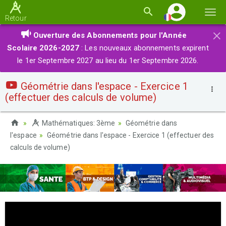
Basc
Retour
la
×
Ouverture des Abonnements pour l'Année
navi
Scolaire 2026-2027
: Les nouveaux abonnements expirent
le 1er Septembre 2027 au lieu du 1er Septembre 2026.
Géométrie dans l'espace - Exercice 1
(effectuer des calculs de volume)
Mathématiques: 3ème
Géométrie dans
l'espace
Géométrie dans l'espace - Exercice 1 (effectuer des
calculs de volume)