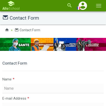
Basc
Allo
School
la
Contact Form
navi
Contact Form
Contact Form
Name
*
E-mail Address
*